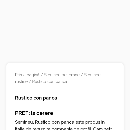
Prima pagină
/
Seminee pe lemne
/
Seminee
rustice
/ Rustico con panca
Rustico con panca
PRET: la cerere
Semineul Rustico con panca este produs in
Italia de renumita companie de profil, Caminetti