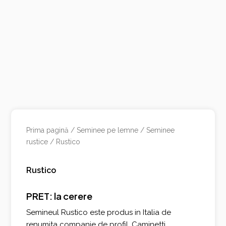
Prima pagină
/
Seminee pe lemne
/
Seminee
rustice
/ Rustico
Rustico
PRET: la cerere
Semineul Rustico este produs in Italia de
renumita companie de profil, Caminetti