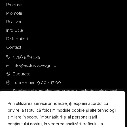
Produse
Promotii
Realizari
Info Utile
Distribuitori
Contact
0758 969 235
info@exclusivdesign.ro
Bucuresti
Luni - Vineri: 9:00 - 17:00
Sambata si duminica showroom-ul este deschis numai
daca intalnirea se programeaza telefonic cu o zi inainte.
Prin utilizarea serviciilor noastre, îți exprimi acordul cu
privire la faptul că folosim module cookie și alte tehnologii
similare în scopul îmbunătățirii și al personalizării
conținutului nostru, în vederea analizării traficului, a