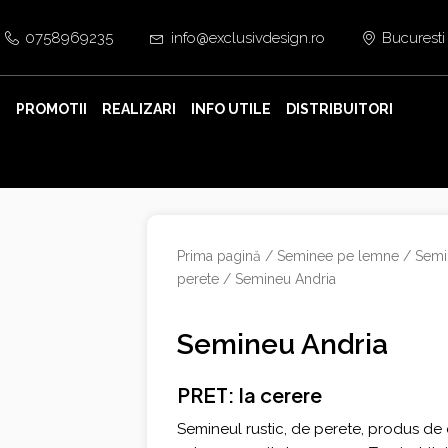
0758969235
info@exclusivdesign.ro
Bucuresti
E
PROMOTII
REALIZARI
INFO UTILE
DISTRIBUITORI
Prima pagină
/
Seminee pe lemne
/
Semi
perete
/ Semineu Andria
Semineu Andria
PRET: la cerere
Semineul rustic, de perete, produs de c