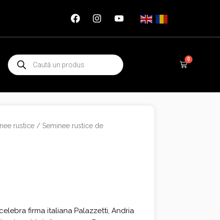
Products
0
Cart
search
nee rustice
/
Seminee rustice de
elebra firma italiana Palazzetti, Andria