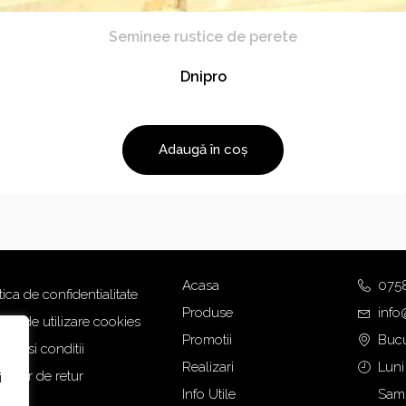
Seminee rustice de perete
Dnipro
Adaugă în coș
Acasa
075
tica de confidentialitate
Produse
info
tica de utilizare cookies
Promotii
Bucu
eni si conditii
Realizari
Luni
mular de retur
i
Info Utile
Samb