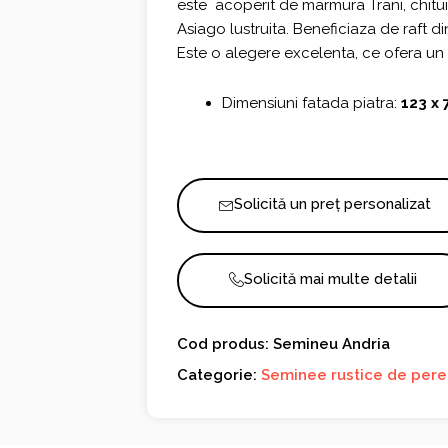
este acoperit de marmura Trani, chitui
Asiago lustruita. Beneficiaza de raft d
Este o alegere excelenta, ce ofera un a
Dimensiuni fatada piatra:
123 x 
Solicită un preț personalizat
Solicită mai multe detalii
Cod produs: Semineu Andria
Categorie:
Seminee rustice de pere