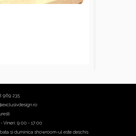
8 969 235
@exclusivdesign.ro
resti
 - Vineri: 9:00 - 17:00
ata si duminica showroom-ul este deschis