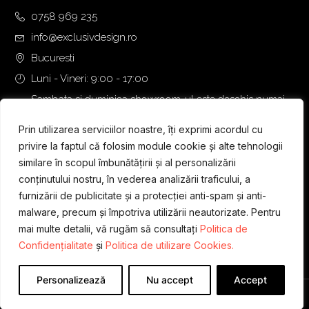
0758 969 235
info@exclusivdesign.ro
Bucuresti
Luni - Vineri: 9:00 - 17:00
Sambata si duminica showroom-ul este deschis numai
daca intalnirea se programeaza telefonic cu o zi inainte.
Prin utilizarea serviciilor noastre, îți exprimi acordul cu
privire la faptul că folosim module cookie și alte tehnologii
similare în scopul îmbunătățirii și al personalizării
conținutului nostru, în vederea analizării traficului, a
furnizării de publicitate și a protecției anti-spam și anti-
malware, precum și împotriva utilizării neautorizate. Pentru
mai multe detalii, vă rugăm să consultați
Politica de
Confidențialitate
și
Politica de utilizare Cookies.
Personalizează
Nu accept
Accept
Designed & Developed by
WEDEV IT