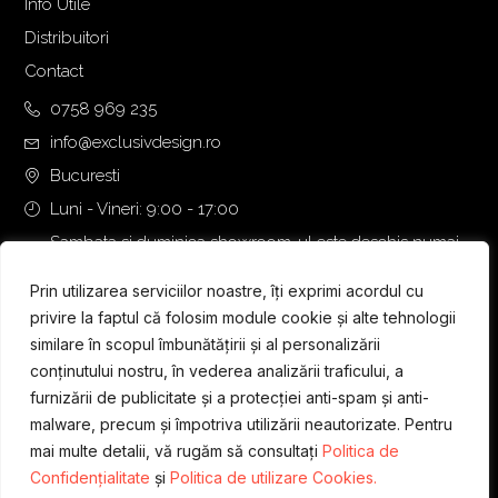
Info Utile
Distribuitori
Contact
0758 969 235
info@exclusivdesign.ro
Bucuresti
Luni - Vineri: 9:00 - 17:00
Sambata si duminica showroom-ul este deschis numai
daca intalnirea se programeaza telefonic cu o zi inainte.
Prin utilizarea serviciilor noastre, îți exprimi acordul cu
privire la faptul că folosim module cookie și alte tehnologii
similare în scopul îmbunătățirii și al personalizării
conținutului nostru, în vederea analizării traficului, a
furnizării de publicitate și a protecției anti-spam și anti-
malware, precum și împotriva utilizării neautorizate. Pentru
mai multe detalii, vă rugăm să consultați
Politica de
Confidențialitate
și
Politica de utilizare Cookies.