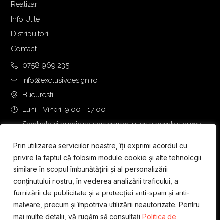
Realizari
Info Utile
Distribuitori
Contact
0758 969 235
info@exclusivdesign.ro
Bucuresti
Luni - Vineri: 9:00 - 17:00
Sambata si duminica showroom-ul este deschis numai
daca intalnirea se programeaza telefonic cu o zi inainte.
Prin utilizarea serviciilor noastre, îți exprimi acordul cu
privire la faptul că folosim module cookie și alte tehnologii
similare în scopul îmbunătățirii și al personalizării
conținutului nostru, în vederea analizării traficului, a
furnizării de publicitate și a protecției anti-spam și anti-
malware, precum și împotriva utilizării neautorizate. Pentru
mai multe detalii, vă rugăm să consultați
Politica de