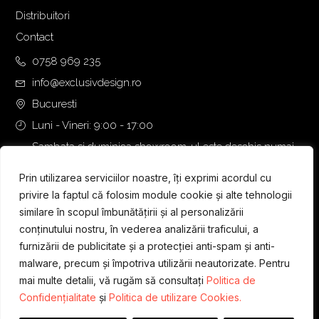
Distribuitori
Contact
0758 969 235
info@exclusivdesign.ro
Bucuresti
Luni - Vineri: 9:00 - 17:00
Sambata si duminica showroom-ul este deschis numai
daca intalnirea se programeaza telefonic cu o zi inainte.
Prin utilizarea serviciilor noastre, îți exprimi acordul cu
privire la faptul că folosim module cookie și alte tehnologii
similare în scopul îmbunătățirii și al personalizării
conținutului nostru, în vederea analizării traficului, a
furnizării de publicitate și a protecției anti-spam și anti-
malware, precum și împotriva utilizării neautorizate. Pentru
mai multe detalii, vă rugăm să consultați
Politica de
Confidențialitate
și
Politica de utilizare Cookies.