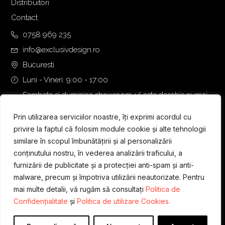
Distribuitori
Contact
0758 969 235
info@exclusivdesign.ro
Bucuresti
Luni - Vineri: 9:00 - 17:00
Sambata si duminica showroom-ul este deschis numai
daca intalnirea se programeaza telefonic cu o zi inainte.
Prin utilizarea serviciilor noastre, îți exprimi acordul cu
privire la faptul că folosim module cookie și alte tehnologii
similare în scopul îmbunătățirii și al personalizării
conținutului nostru, în vederea analizării traficului, a
furnizării de publicitate și a protecției anti-spam și anti-
malware, precum și împotriva utilizării neautorizate. Pentru
mai multe detalii, vă rugăm să consultați
Politica de
Confidențialitate
și
Politica de utilizare Cookies.