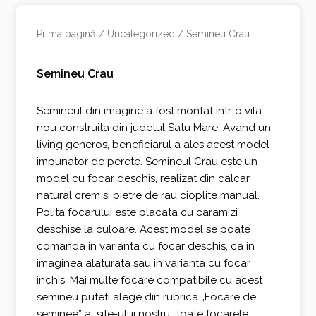
Prima pagină
/
Uncategorized
/ Semineu Crau
Semineu Crau
Semineul din imagine a fost montat intr-o vila
nou construita din judetul Satu Mare. Avand un
living generos, beneficiarul a ales acest model
impunator de perete. Semineul Crau este un
model cu focar deschis, realizat din calcar
natural crem si pietre de rau cioplite manual.
Polita focarului este placata cu caramizi
deschise la culoare. Acest model se poate
comanda in varianta cu focar deschis, ca in
imaginea alaturata sau in varianta cu focar
inchis. Mai multe focare compatibile cu acest
semineu puteti alege din rubrica „Focare de
seminee” a site-ului nostru. Toate focarele