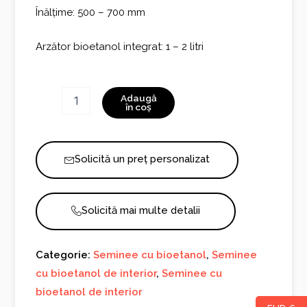
Înălțime: 500 – 700 mm
Arzător bioetanol integrat: 1 – 2 litri
Cantitate
Adaugă
Semineu
în coș
cu
bioetanol
CURVE
Solicită un preț personalizat
Solicită mai multe detalii
Categorie:
Seminee cu bioetanol
,
Seminee
cu bioetanol de interior
,
Seminee cu
bioetanol de interior