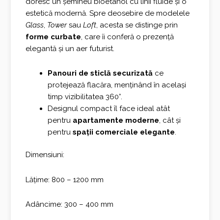
doresc un șemineu bioetanol cu linii fluide și o
estetică modernă. Spre deosebire de modelele
Glass
,
Tower
sau
Loft
, acesta se distinge prin
forme curbate
, care îi conferă o prezență
elegantă și un aer futurist.
Panouri de sticlă securizată
ce
protejează flacăra, menținând în același
timp vizibilitatea 360°.
Designul compact îl face ideal atât
pentru
apartamente moderne
, cât și
pentru
spații comerciale elegante
.
Dimensiuni:
Lățime: 800 – 1200 mm
Adâncime: 300 – 400 mm