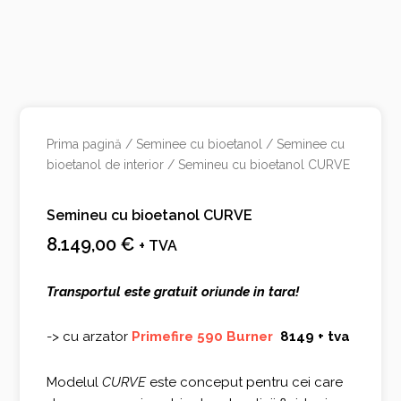
Prima pagină
/
Seminee cu bioetanol
/
Seminee cu
bioetanol de interior
/ Semineu cu bioetanol CURVE
Semineu cu bioetanol CURVE
8.149,00
€
+ TVA
Transportul este gratuit oriunde in tara!
-> cu arzator
Primefire 590 Burner
8149 + tva
Modelul
CURVE
este conceput pentru cei care