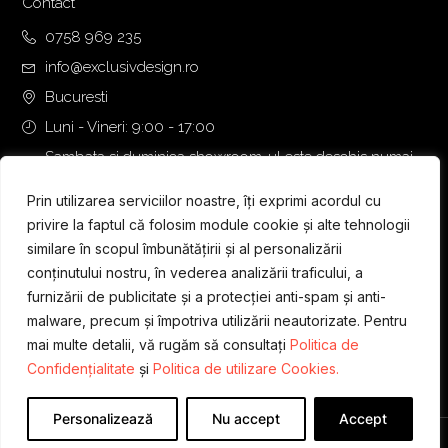
Contact
0758 969 235
info@exclusivdesign.ro
Bucuresti
Luni - Vineri: 9:00 - 17:00
Sambata si duminica showroom-ul este deschis numai
daca intalnirea se programeaza telefonic cu o zi inainte.
Prin utilizarea serviciilor noastre, îți exprimi acordul cu
privire la faptul că folosim module cookie și alte tehnologii
similare în scopul îmbunătățirii și al personalizării
conținutului nostru, în vederea analizării traficului, a
furnizării de publicitate și a protecției anti-spam și anti-
malware, precum și împotriva utilizării neautorizate. Pentru
mai multe detalii, vă rugăm să consultați
Politica de
Confidențialitate
și
Politica de utilizare Cookies.
Personalizează
Nu accept
Accept
Designed & Developed by
WEDEV IT