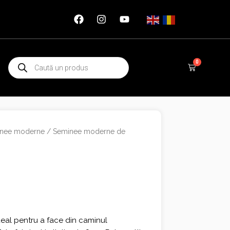
Products
0
Cart
search
nee moderne
/
Seminee moderne de
eal pentru a face din caminul