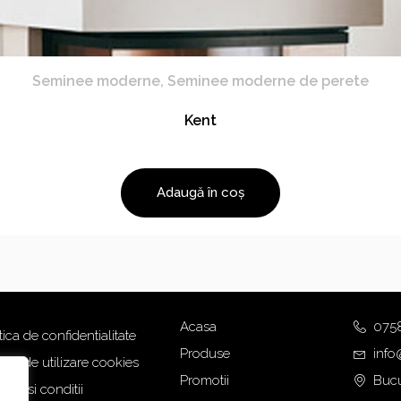
Seminee moderne
,
Seminee moderne de perete
Kent
Adaugă în coș
Acasa
075
tica de confidentialitate
Produse
info
tica de utilizare cookies
Promotii
Bucu
eni si conditii