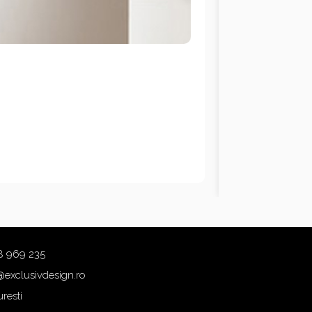
8 969 235
@exclusivdesign.ro
resti