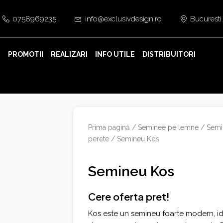
0758969235
info@exclusivdesign.ro
Bucuresti
E
PROMOTII
REALIZARI
INFO UTILE
DISTRIBUITORI
Prima pagină
/
Seminee pe lemne
/
Semi
perete
/ Semineu Kos
Semineu Kos
Cere oferta pret!
Kos este un semineu foarte modern, id