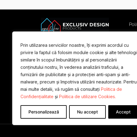
Poli
Poli
Term
Prin utilizarea serviciilor noastre, îți exprimi acordul cu
For
privire la faptul că folosim module cookie și alte tehnologi
similare în scopul îmbunătățirii și al personalizării
conținutului nostru, în vederea analizării traficului, a
furnizării de publicitate și a protecției anti-spam și anti-
malware, precum și împotriva utilizării neautorizate. Pentru
mai multe detalii, vă rugăm să consultați
Politica de
Confidențialitate
și
Politica de utilizare Cookies.
Personalizează
Nu accept
Accept