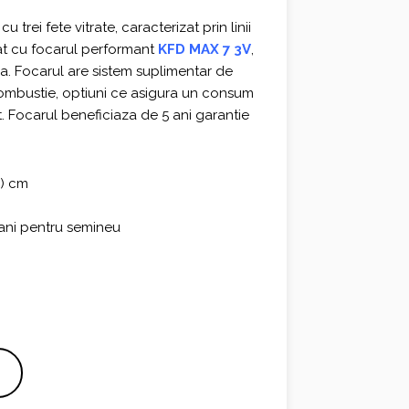
rei fete vitrate, caracterizat prin linii
pat cu focarul performant
KFD MAX 7 3V
,
ra. Focarul are sistem suplimentar de
a combustie, optiuni ce asigura un consum
. Focarul beneficiaza de 5 ani garantie
h) cm
2 ani pentru semineu