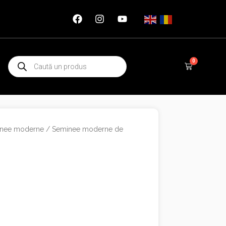
Products
0
Cart
search
nee moderne
/
Seminee moderne de