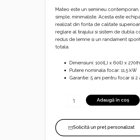
Mateo este un semineu contemporan, cu t
simple, minimaliste. Acesta este echi
realizat din fonta de calitate superioa
reglare al tirajului si sistem de dubl
redus de lemne si un randament sporit
totala.
Dimensiuni: 100(L) x 60(l) x 270(
Putere nominala focar: 11,5 kW
Garantie: 5 ani pentru focar si 
Cantitate
Adaugă în coș
Semineu
MATEO
1
Solicită un preț personalizat