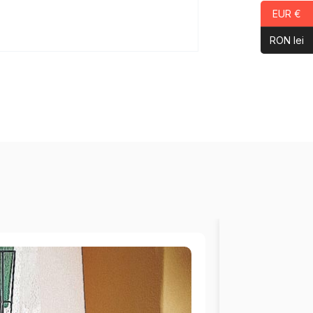
EUR €
RON lei