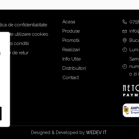
Acasa
075
tica de confidentialitate
Produse
info
tica de utilizare cookies
Promotii
Bucu
eni si conditii
Realizari
Luni
mular de retur
i
Info Utile
Samb
numa
Distribuitori
o zi 
Contact
Designed & Developed by
WEDEV IT