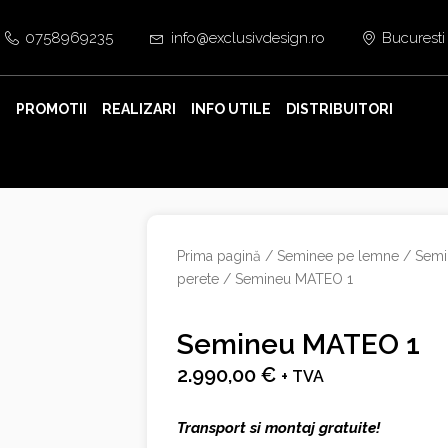
0758969235
info@exclusivdesign.ro
Bucuresti
E
PROMOTII
REALIZARI
INFO UTILE
DISTRIBUITORI
Prima pagină
/
Seminee pe lemne
/
Semi
perete
/ Semineu MATEO 1
Semineu MATEO 1
2.990,00
€
+ TVA
Transport si montaj gratuite!