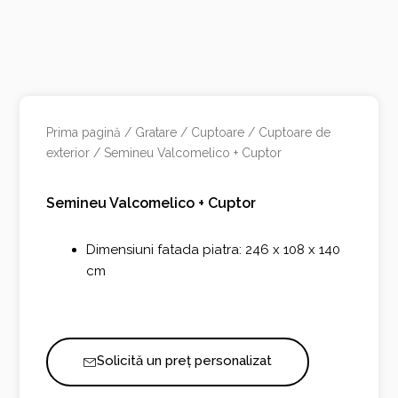
Prima pagină
/
Gratare / Cuptoare
/
Cuptoare de
exterior
/ Semineu Valcomelico + Cuptor
Semineu Valcomelico + Cuptor
Dimensiuni fatada piatra: 246 x 108 x 140
cm
Solicită un preț personalizat