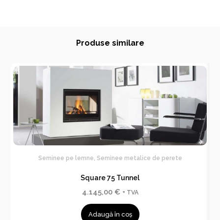
Produse similare
Seminee pe lemne
,
Seminee metalice de perete
Square 75 Tunnel
4.145,00
€
+ TVA
Adaugă în coș