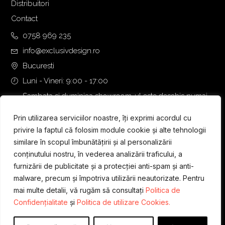
Distribuitori
Contact
0758 969 235
info@exclusivdesign.ro
Bucuresti
Luni - Vineri: 9:00 - 17:00
Sambata si duminica showroom-ul este deschis numai
daca intalnirea se programeaza telefonic cu o zi inainte.
Prin utilizarea serviciilor noastre, îți exprimi acordul cu
privire la faptul că folosim module cookie și alte tehnologii
similare în scopul îmbunătățirii și al personalizării
conținutului nostru, în vederea analizării traficului, a
furnizării de publicitate și a protecției anti-spam și anti-
malware, precum și împotriva utilizării neautorizate. Pentru
mai multe detalii, vă rugăm să consultați
Politica de
Confidențialitate
și
Politica de utilizare Cookies.