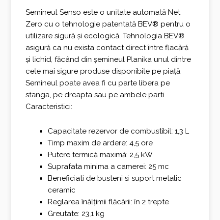
Semineul Senso este o unitate automată Net
Zero cu o tehnologie patentată BEV® pentru o
utilizare sigură și ecologică. Tehnologia BEV®
asigură ca nu exista contact direct între flacără
și lichid, făcând din șemineul Planika unul dintre
cele mai sigure produse disponibile pe piață.
Semineul poate avea fi cu parte libera pe
stanga, pe dreapta sau pe ambele parti.
Caracteristici:
Capacitate rezervor de combustibil: 1,3 L
Timp maxim de ardere: 4,5 ore
Putere termică maximă: 2,5 kW
Suprafata minima a camerei: 25 mc
Beneficiati de busteni si suport metalic
ceramic
Reglarea înălțimii flăcării: în 2 trepte
Greutate: 23,1 kg