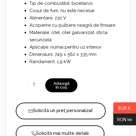
Tip de combustibil: bioetanol
Coșul de fum: nu este necesar
Alimentare: 230 V
Acoperire cu pulbere neagră de finisare
Materiale: otel, otel galvanizat, sticla
securizata
Aplicație: numai pentru uz interior
Dimensiuni: 749 x 562 x 335 mm
Randament: 1,9 kW
Cantitate
Adaugă
Senso
în coș
Fireplace
EUR €
Solicită un preț personalizat
RON lei
Solicită mai multe detalii