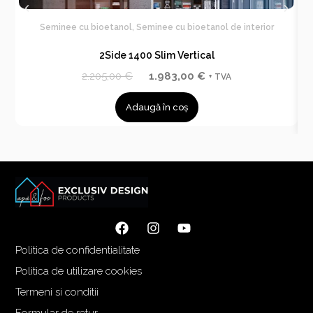
Seminee cu bioetanol
,
Seminee cu bioetanol de interior
2Side 1400 Slim Vertical
P
P
2.205,00
€
1.983,00
€
+ TVA
r
r
Adaugă în coș
e
e
ț
ț
u
u
l
l
i
c
n
u
i
r
ț
e
i
n
Politica de confidentialitate
a
t
Politica de utilizare cookies
l
e
Termeni si conditii
a
s
f
t