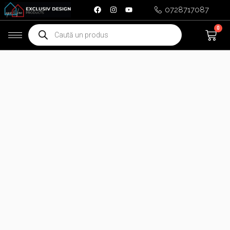
Skip
0728717087
to
Products
0
Ca
content
search