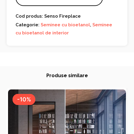
Cod produs: Senso Fireplace
Categorie:
Seminee cu bioetanol
,
Seminee
cu bioetanol de interior
Produse similare
-10%
-10%