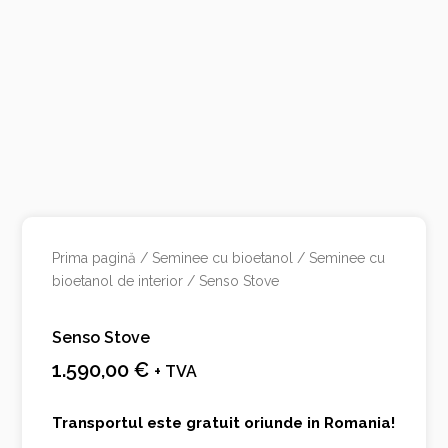
Prima pagină
/
Seminee cu bioetanol
/
Seminee cu
bioetanol de interior
/ Senso Stove
Senso Stove
1.590,00
€
+ TVA
Transportul este gratuit oriunde in Romania!