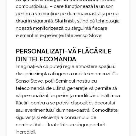
combustibilului – care funcționează la unison
pentru a vă menține pe dumneavoastră și pe cei
dragi în siguranță. Stai linistit știind că tehnologia
noastră monitorizează cu sârguință fiecare
element al experienței tale Senso Stove.
PERSONALIZAȚI-VĂ FLĂCĂRILE
DIN TELECOMANDA
Imaginați-vă că puteți regla atmosfera spațiului
dvs. prin simpla atingere a unei telecomenzi. Cu
Senso Stove, poți! Semineul nostru cu
telecomandă de ultimă generație vă permite să
vă personalizați experiența modificând înălțimea
flăcării pentru a se potrivi dispoziției, decorului
sau evenimentului dumneavoastră. Comoditate,
siguranță și eficiență a consumului de
combustibil — toate într-un singur pachet
incredibil.