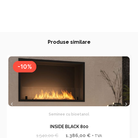
Produse similare
-10%
-10%
Seminee cu bioetanol
INSIDE BLACK 800
P
P
1.540,00
€
1.386,00
€
+ TVA