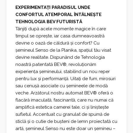
EXPERIMENTAȚI PARADISUL UNDE
CONFORTUL ATEMPORAL ÎNTÂLNEȘTE
TEHNOLOGIA BEV FUTURISTĂ
Tânjiți după acele momente magice în care
timpul se oprește, iar casa dumneavoastră
devine o oază de căldură și confort? Cu
șemineul Senso de la Planika, spațiul tău visat
devine realitate. Dispunând de Tehnologia
noastră patentată BEV®, revoluționăm
experiența șemineului, stabilind un nou reper
pentru lux și performanță. Uitați de fum, mirosuri
sau cenușă asociate cu șemineele de modă
veche. Arzătorul nostru automat BEV® oferă o
flacără imaculată, fascinantă, care nu numai că
amplifică estetica camerei tale, ci și liniștește
sufletul. Accentuat cu granulat de spumă de
sticlă și o cutie de bușteni de lemn proiectată cu
artă, șemineul Senso nu este doar un șemineu –