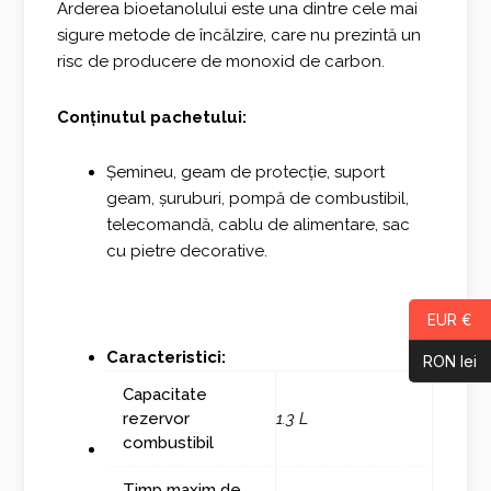
Arderea bioetanolului este una dintre cele mai
sigure metode de încălzire, care nu prezintă un
risc de producere de monoxid de carbon.
Conținutul pachetului:
Șemineu, geam de protecție, suport
geam, șuruburi, pompă de combustibil,
telecomandă, cablu de alimentare, sac
cu pietre decorative.
EUR €
Caracteristici:
RON lei
Capacitate
rezervor
1.3 L
combustibil
Timp maxim de