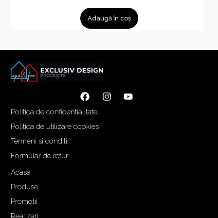
r
r
Adaugă în coș
e
e
ț
ț
u
u
l
l
i
c
n
u
i
r
ț
e
Politica de confidentialitate
i
n
a
t
Politica de utilizare cookies
l
e
Termeni si conditii
a
s
Formular de retur
f
t
o
e
Acasa
s
:
Produse
t
1
Promotii
:
.
Realizari
1
3