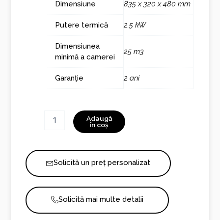
Dimensiune
835 x 320 x 480 mm
Putere termică
2.5 kW
Dimensiunea
25 m3
minimă a camerei
Garanție
2 ani
Cantitate
Adaugă
Senso
în coș
Stove
Solicită un preț personalizat
Solicită mai multe detalii