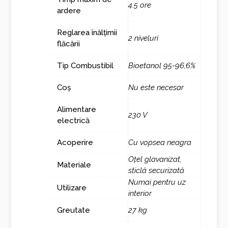
4.5 ore
ardere
Reglarea înălțimii
2 niveluri
flăcării
Tip Combustibil
Bioetanol 95-96,6%
Coș
Nu este necesar
Alimentare
230 V
electrică
Acoperire
Cu vopsea neagra
Oțel glavanizat,
Materiale
sticlă securizată
Numai pentru uz
Utilizare
interior
Greutate
27 kg