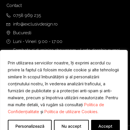
2
,
Contact
9
0
,
0
0758 969 235
0
info@exclusivdesign.ro
0
€
Bucuresti
.
Luni - Vineri: 9:00 - 17:00
€
.
Sambata si duminica showroom-ul este deschis numai
daca intalnirea se programeaza telefonic cu o zi inainte.
Prin utilizarea serviciilor noastre, îți exprimi acordul cu
privire la faptul că folosim module cookie și alte tehnologii
similare în scopul îmbunătățirii și al personalizării
conținutului nostru, în vederea analizării traficului, a
furnizării de publicitate și a protecției anti-spam și anti-
malware, precum și împotriva utilizării neautorizate. Pentru
mai multe detalii, vă rugăm să consultați
Politica de
Confidențialitate
și
Politica de utilizare Cookies.
Personalizează
Nu accept
Accept