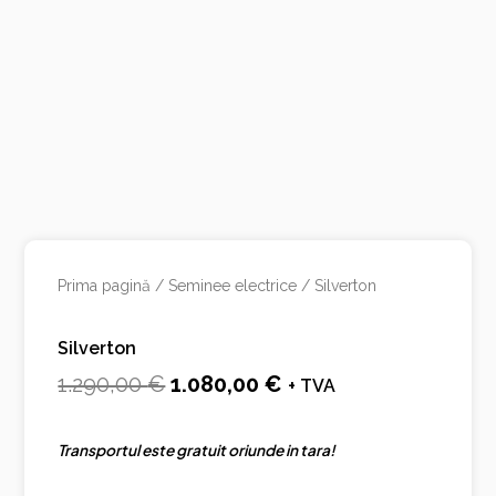
Prima pagină
/
Seminee electrice
/ Silverton
Silverton
Prețul
Prețul
1.290,00
€
1.080,00
€
+ TVA
inițial
curent
Transportul este gratuit oriunde in tara!
a
este:
fost:
1.080,00 €.