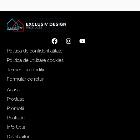
u
u
l
l
i
c
n
u
i
r
ț
e
Politica de confidentialitate
i
n
a
t
Politica de utilizare cookies
l
e
Termeni si conditii
a
s
Formular de retur
f
t
o
e
Acasa
s
:
Produse
t
4
Promotii
:
.
Realizari
4
1
.
8
Info Utile
6
9
Distribuitori