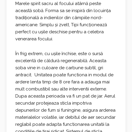
Marele spirit sacru al focului atârnă peste
această sobă. Forma sa se inspiră din locuința
tradițională a indienilor din câmpiile nord-
americane. Simplu și zvelt, Tipi funcționează
perfect cu ușile deschise pentru a celebra
venerarea focului.
În frig extrem, cu ușile închise, este o sursă
excelentă de căldură regenerabilă. Aceasta
soba vine in culoare de carbune subtil, gri
antracit. Unitatea poate functiona in modul de
ardere lenta timp de 8 ore fara a adauga mai
mult combustibil sau alte interventii externe.
Dupa aceasta perioada va fi un pat de jar. Aerul
secundar protejeaza sticla impotriva
depunerilor de fum si funingine, asigura arderea
materialelor volatile, iar debitul de aer secundar
reglabil poate adapta functionarea unitatii la
conditiile de tiraj ridicat. Sistemul de sticla