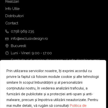
Realizari
Info Utile
Distribuitori
Contact
0758 969 235
info@exclusivdesign.ro
Bucuresti
Luni - Vineri: 9:00 - 17:00
Sambata si duminica showroom-ul este deschis numai
daca intalnirea se programeaza telefonic cu o zi inainte.
Prin utilizarea serviciilor noastre, îți exprimi acordul cu
privire la faptul că folosim module cookie și alte tehnologii
similare în scopul îmbunătățirii și al personalizării
conținutului nostru, în vederea analizării traficului, a
furnizării de publicitate și a protecției anti-spam și anti-
malware, precum și împotriva utilizării neautorizate. Pentru
mai multe detalii, vă rugăm să consultați
Politica de