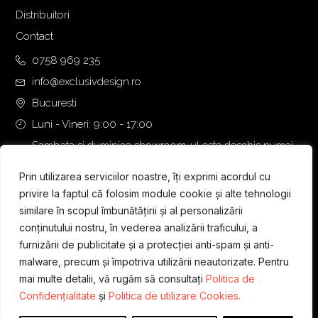
Distribuitori
Contact
0758 969 235
info@exclusivdesign.ro
Bucuresti
Luni - Vineri: 9:00 - 17:00
Sambata si duminica showroom-ul este deschis numai
daca intalnirea se programeaza telefonic cu o zi inainte.
Prin utilizarea serviciilor noastre, îți exprimi acordul cu
privire la faptul că folosim module cookie și alte tehnologii
similare în scopul îmbunătățirii și al personalizării
conținutului nostru, în vederea analizării traficului, a
furnizării de publicitate și a protecției anti-spam și anti-
malware, precum și împotriva utilizării neautorizate. Pentru
mai multe detalii, vă rugăm să consultați
Politica de
Confidențialitate
și
Politica de utilizare Cookies.