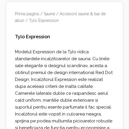
Prima pagină
/
Saune
/
Accesorii saune & bai de
aburi
/ Tylo Expression
Tylo Expression
Modelul Expression de la Tylo ridica
standardele incalzitoarelor de sauna. Cu liniile
sale elegante si designul scandinav, acesta a
obtinut premiul de design international Red Dot
Design. Incalzitorul Expression este realizat
dupa aceleasi criterii de inalta calitate.
Camerele laterale duble ce raspandesc aerul
cald uniform, mantiile duble exterioare si
suportul pentru esente parfumate il fac special.
Incalzitorul este vopsit in culoarea neagra,
sprijina pe podea multumita picioarelor robuste
si beneficiaza de functia pentru economisire a