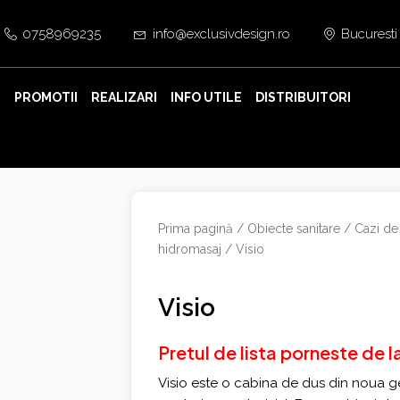
0758969235
info@exclusivdesign.ro
Bucuresti
E
PROMOTII
REALIZARI
INFO UTILE
DISTRIBUITORI
Prima pagină
/
Obiecte sanitare
/
Cazi de
hidromasaj
/ Visio
Visio
Pretul de lista porneste de l
Visio este o cabina de dus din noua g