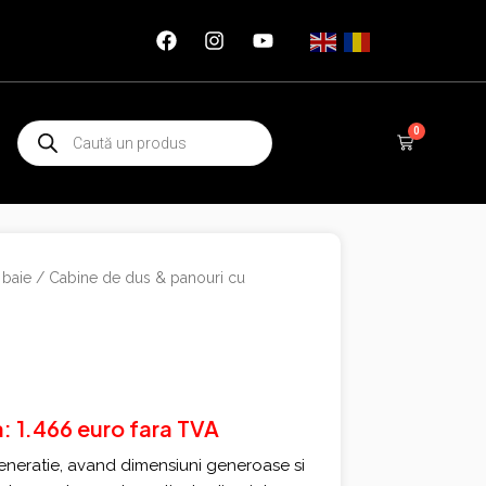
Products
0
Cart
search
 baie
/
Cabine de dus & panouri cu
a: 1.466 euro fara TVA
eneratie, avand dimensiuni generoase si