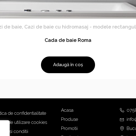
i de baie
,
Cazi de baie cu hidromasaj - modele rectangu
Cada de baie Roma
Adaugă în coș
Acasa
075
tica de confidentialitate
Produse
info
tica de utilizare cookies
Promotii
Bucu
eni si conditii