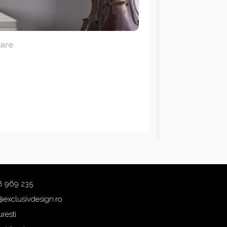
lare
8 969 235
@exclusivdesign.ro
resti