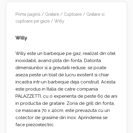
Prima pagină
/
Gratare / Cuptoare
/
Gratare si
cuptoare pe gaze
/ Willy
Willy
Willy este un barbeque pe gaz, realizat din otel
inoxidabil, avand plita din fonta. Datorita
dimensiunilor si a greutatii reduse, se poate
aseza peste un blat de lucru existent si chiar
incastra intr-un barbeque deja construit. Acesta
este produs in Italia de catre compania
PALAZZETTI, cu o experienta de peste 60 de ani
in productia de gratare. Zona de grill din fonta,
ce masoara 70 x 40cm, este prevazuta cu un
colector de grasime din inox. Aprinderea se
face piezoelectric.