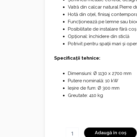
Vatră din calcar natural Pierre 
Hotă din oțel, finisaj contempor
Funcționează pe lemne sau bio
Posibilitate de instalare fără co
Opțional: închidere din sticlă
Potrivit pentru spații mari și op
Specificații tehnice:
Dimensiuni: Ø 1130 x 2700 mm
Putere nominală: 10 kW
Ieșire de fum: Ø 300 mm
Greutate: 410 kg
Cantitate
Adaugă în coș
Zeus