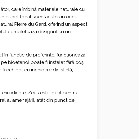
ător, care îmbină materiale naturale cu
n punct focal spectaculos în orice
 natural Pierre du Gard, oferind un aspect
n oțel completează designul cu un
t în funcție de preferințe: funcționează
 pe bioetanol poate fi instalat fără coș
i echipat cu închidere din sticlă,
erii ridicate, Zeus este ideal pentru
al al amenajării, atât din punct de
n modern