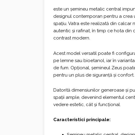
este un șemineu metalic central impun
designul contemporan pentru a crea u
spațiu. Vatra este realizată din calcar
autentic și rafinat, în timp ce hota di
contrast modern.
Acest model versatil poate fi configura
pe lemne sau bioetanol, iar în varianta
de fum. Opțional, șemineul Zeus poate f
pentru un plus de siguranță și confort.
Datorită dimensiunilor generoase și put
spații ample, devenind elementul centr
vedere estetic, cât și funcțional.
Caracteristici principale:
Șemineu metalic central, desig