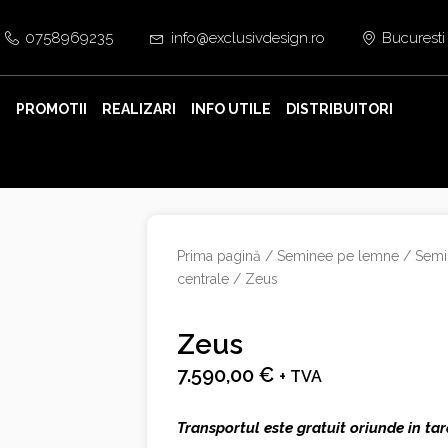
0758969235
info@exclusivdesign.ro
Bucuresti
E
PROMOTII
REALIZARI
INFO UTILE
DISTRIBUITORI
Prima pagină
/
Seminee pe lemne
/
Semi
centrale
/ Zeus
Zeus
7.590,00
€
+ TVA
Transportul este gratuit oriunde in ta