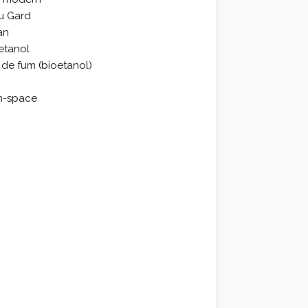
du Gard
an
etanol
ș de fum (bioetanol)
en-space