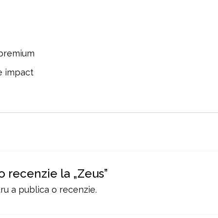
 premium
e impact
 o recenzie la „Zeus”
u a publica o recenzie.