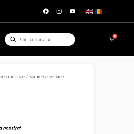
Products
0
Cart
search
nee metalice
/
Seminee metalice
ra noastra!