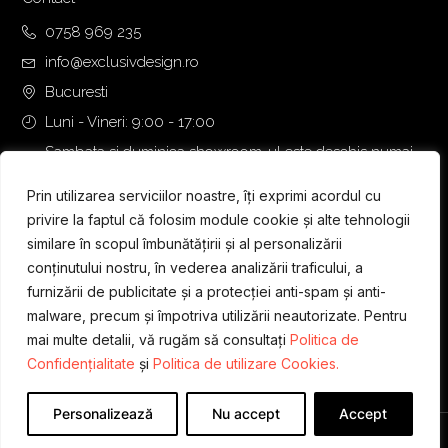
0758 969 235
info@exclusivdesign.ro
Bucuresti
Luni - Vineri: 9:00 - 17:00
Sambata si duminica showroom-ul este deschis numai
daca intalnirea se programeaza telefonic cu o zi inainte.
Prin utilizarea serviciilor noastre, îți exprimi acordul cu
privire la faptul că folosim module cookie și alte tehnologii
similare în scopul îmbunătățirii și al personalizării
conținutului nostru, în vederea analizării traficului, a
furnizării de publicitate și a protecției anti-spam și anti-
malware, precum și împotriva utilizării neautorizate. Pentru
mai multe detalii, vă rugăm să consultați
Politica de
Confidențialitate
și
Politica de utilizare Cookies.
Personalizează
Nu accept
Accept
Designed & Developed by
WEDEV IT