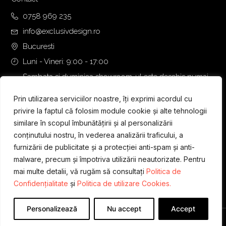
0758 969 235
info@exclusivdesign.ro
Bucuresti
Luni - Vineri: 9:00 - 17:00
Sambata si duminica showroom-ul este deschis numai
daca intalnirea se programeaza telefonic cu o zi inainte.
Prin utilizarea serviciilor noastre, îți exprimi acordul cu
privire la faptul că folosim module cookie și alte tehnologii
similare în scopul îmbunătățirii și al personalizării
conținutului nostru, în vederea analizării traficului, a
furnizării de publicitate și a protecției anti-spam și anti-
malware, precum și împotriva utilizării neautorizate. Pentru
mai multe detalii, vă rugăm să consultați
Politica de
Confidențialitate
și
Politica de utilizare Cookies.
Personalizează
Nu accept
Accept
Designed & Developed by
WEDEV IT