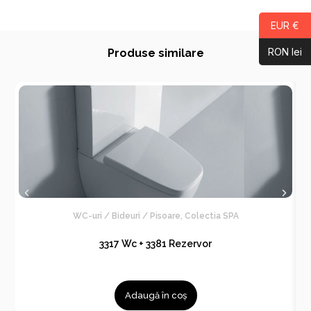
EUR €
RON lei
Produse similare
WC-uri / Bideuri / Pisoare
,
Colectia SPA
3317 Wc + 3381 Rezervor
Adaugă în coș