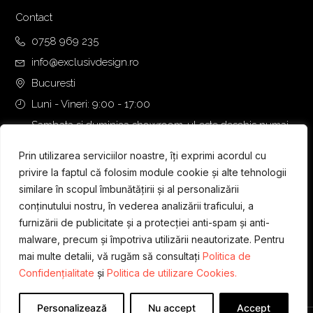
Contact
0758 969 235
info@exclusivdesign.ro
Bucuresti
Luni - Vineri: 9:00 - 17:00
Sambata si duminica showroom-ul este deschis numai
daca intalnirea se programeaza telefonic cu o zi inainte.
Prin utilizarea serviciilor noastre, îți exprimi acordul cu
privire la faptul că folosim module cookie și alte tehnologii
similare în scopul îmbunătățirii și al personalizării
conținutului nostru, în vederea analizării traficului, a
furnizării de publicitate și a protecției anti-spam și anti-
malware, precum și împotriva utilizării neautorizate. Pentru
mai multe detalii, vă rugăm să consultați
Politica de
Confidențialitate
și
Politica de utilizare Cookies.
Personalizează
Nu accept
Accept