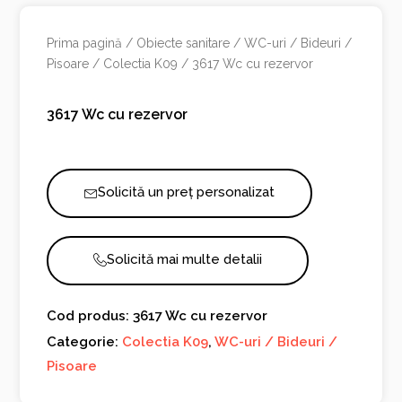
Prima pagină
/
Obiecte sanitare
/
WC-uri / Bideuri /
Pisoare
/
Colectia K09
/ 3617 Wc cu rezervor
3617 Wc cu rezervor
Solicită un preț personalizat
Solicită mai multe detalii
Cod produs: 3617 Wc cu rezervor
Categorie:
Colectia K09
,
WC-uri / Bideuri /
Pisoare