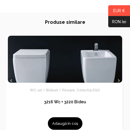
EUR €
RON lei
Produse similare
WC-uri / Bideuri / Pisoare
,
Colectia EGO
3216 Wc + 3220 Bideu
Adaugă în coș