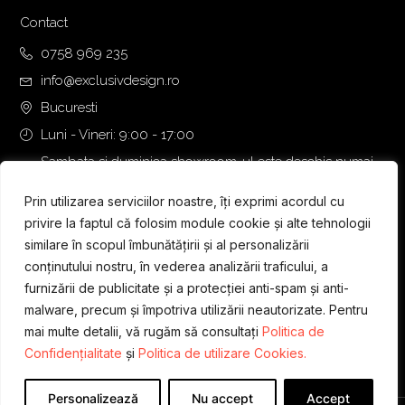
Contact
0758 969 235
info@exclusivdesign.ro
Bucuresti
Luni - Vineri: 9:00 - 17:00
Sambata si duminica showroom-ul este deschis numai
daca intalnirea se programeaza telefonic cu o zi inainte.
Prin utilizarea serviciilor noastre, îți exprimi acordul cu
privire la faptul că folosim module cookie și alte tehnologii
similare în scopul îmbunătățirii și al personalizării
conținutului nostru, în vederea analizării traficului, a
furnizării de publicitate și a protecției anti-spam și anti-
malware, precum și împotriva utilizării neautorizate. Pentru
mai multe detalii, vă rugăm să consultați
Politica de
Confidențialitate
și
Politica de utilizare Cookies.
Personalizează
Nu accept
Accept