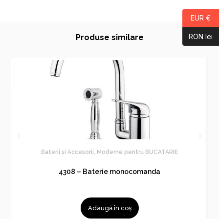
EUR €
RON lei
Produse similare
Baterii si Accesorii
,
Moderne pentru BUCATARIE
4308 – Baterie monocomanda
Adaugă în coș