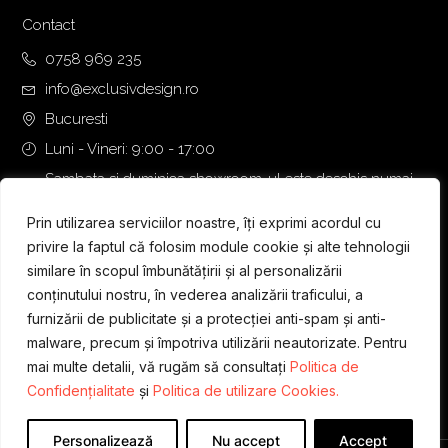
Contact
0758 969 235
info@exclusivdesign.ro
Bucuresti
Luni - Vineri: 9:00 - 17:00
Sambata si duminica showroom-ul este deschis numai
daca intalnirea se programeaza telefonic cu o zi inainte.
Prin utilizarea serviciilor noastre, îți exprimi acordul cu
privire la faptul că folosim module cookie și alte tehnologii
similare în scopul îmbunătățirii și al personalizării
conținutului nostru, în vederea analizării traficului, a
furnizării de publicitate și a protecției anti-spam și anti-
malware, precum și împotriva utilizării neautorizate. Pentru
mai multe detalii, vă rugăm să consultați
Politica de
Confidențialitate
și
Politica de utilizare Cookies.
Personalizează
Nu accept
Accept