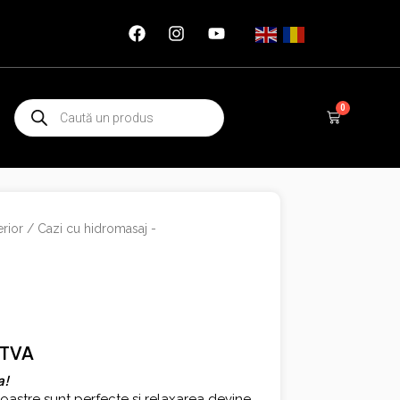
Products
0
Cart
search
rior
/
Cazi cu hidromasaj -
 TVA
a!
voastre sunt perfecte si relaxarea devine