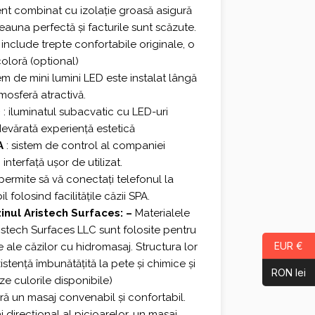
ient combinat cu izolație groasă asigură
auna perfectă și facturile sunt scăzute.
 include trepte confortabile originale, o
coloră (optional)
em de mini lumini LED este instalat lângă
mosferă atractivă.
D
: iluminatul subacvatic cu LED-uri
devărată experiență estetică
A
: sistem de control al companiei
interfață ușor de utilizat.
permite să vă conectați telefonul la
 folosind facilitățile căzii SPA.
inul Aristech Surfaces: –
Materialele
ristech Surfaces LLC sunt folosite pentru
EUR €
 ale căzilor cu hidromasaj. Structura lor
stență îmbunătățită la pete și chimice și
RON lei
oze culorile disponibile)
eră un masaj convenabil și confortabil.
 direcțional al picioarelor, un masaj