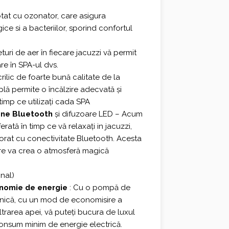
otat cu ozonator, care asigura
ice si a bacteriilor, sporind confortul
eturi de aer în fiecare jacuzzi vă permit
re în SPA-ul dvs.
rilic de foarte bună calitate de la
plă permite o încălzire adecvată și
timp ce utilizați cada SPA
une Bluetooth
și difuzoare LED – Acum
ată în timp ce vă relaxați in jacuzzi,
porat cu conectivitate Bluetooth. Acesta
re va crea o atmosferă magică
onal)
onomie de energie
: Cu o pompă de
rnică, cu un mod de economisire a
iltrarea apei, vă puteți bucura de luxul
onsum minim de energie electrică.