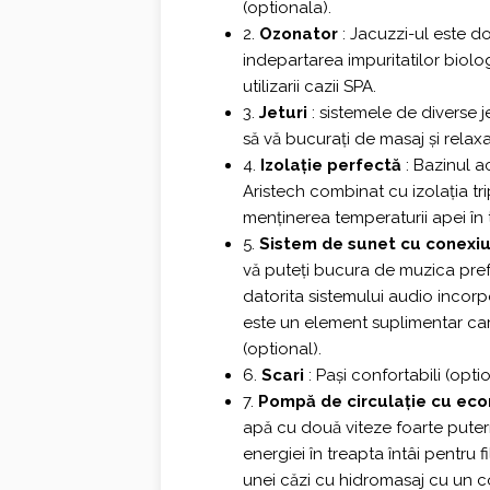
(optionala).
2.
Ozonator
: Jacuzzi-ul este d
indepartarea impuritatilor biolog
utilizarii cazii SPA.
3.
Jeturi
: sistemele de diverse j
să vă bucurați de masaj și relaxa
4.
Izolație perfectă
: Bazinul ac
Aristech combinat cu izolația tri
menținerea temperaturii apei în 
5.
Sistem de sunet cu conexi
vă puteți bucura de muzica prefer
datorita sistemului audio incor
este un element suplimentar ca
(optional).
6.
Scari
: Pași confortabili (opti
7.
Pompă de circulație cu ec
apă cu două viteze foarte pute
energiei în treapta întâi pentru f
unei căzi cu hidromasaj cu un c