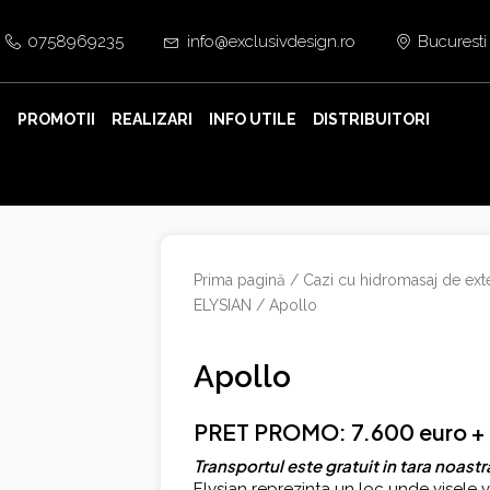
0758969235
info@exclusivdesign.ro
Bucuresti
E
PROMOTII
REALIZARI
INFO UTILE
DISTRIBUITORI
Prima pagină
/
Cazi cu hidromasaj de exte
ELYSIAN
/ Apollo
Apollo
PRET PROMO: 7.600 euro +
Transportul este gratuit in tara noastr
Elysian reprezinta un loc unde visele 