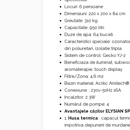
Locuri: 6 persoane
Dimensiuni: 220 x 200 x 84 cm
Greutate: 310 kg
Capacitate: 950 litri
Duze de apa: 64 bucati
Caracteristici speciale: ozonator,
din poliuretan, izolatie tripla
Sistem de control: Gecko YJ-2
Beneficiaza de iluminat, subwoof
aromaterapie, touch display
Filtre/Zona: 4,6 m2
Bazin material: Acrilic Aristech®
Conexiune: : 230v-50Hz 16A
Incalzitor: 2 3W
Numărul de pompe: 4
Avantajele căzilor ELYSIAN SP
1.
Husa termica
: capacul termi
impotriva depunerii de murdarie 