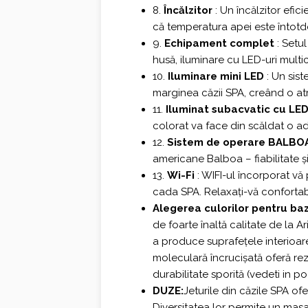
8.
Încălzitor
: Un încălzitor efic
că temperatura apei este întotde
9.
Echipament complet
: Setul
husă, iluminare cu LED-uri multi
10.
Iluminare mini LED
: Un sist
marginea căzii SPA, creând o at
11.
Iluminat subacvatic cu LE
colorat va face din scăldat o a
12.
Sistem de operare BALBO
americane Balboa – fiabilitate și 
13.
Wi-Fi
: WIFI-ul încorporat vă 
cada SPA. Relaxați-vă confortabil
Alegerea culorilor pentru baz
de foarte înaltă calitate de la A
a produce suprafețele interioare
moleculară încrucișată oferă rezi
durabilitate sporită (vedeti in p
DUZE:
Jeturile din căzile SPA of
Diversitatea lor permite un masaj