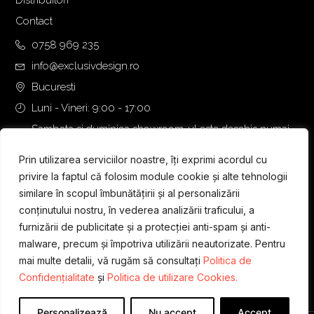
Distribuitori
Contact
0758 969 235
info@exclusivdesign.ro
Bucuresti
Luni - Vineri: 9:00 - 17:00
Sambata si duminica showroom-ul este deschis numai
daca intalnirea se programeaza telefonic cu o zi inainte.
Prin utilizarea serviciilor noastre, îți exprimi acordul cu
privire la faptul că folosim module cookie și alte tehnologii
similare în scopul îmbunătățirii și al personalizării
conținutului nostru, în vederea analizării traficului, a
furnizării de publicitate și a protecției anti-spam și anti-
malware, precum și împotriva utilizării neautorizate. Pentru
mai multe detalii, vă rugăm să consultați
Politica de
Confidențialitate
și
Politica de utilizare Cookies.
Personalizează
Nu accept
Accept