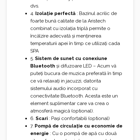
dvs.
4.
Izolație perfectă
: Bazinul acrilic de
foarte bună calitate de la Aristech
combinat cu izolația triplă permite o
încălzire adecvată și menținerea
temperaturii apei în timp ce utilizați cada
SPA
5.
Sistem de sunet cu conexiune
Bluetooth
și difuzoare LED – Acum vă
puteți bucura de muzica preferată în timp
ce vă relaxați in jacuzzi, datorita
sistemului audio incorporat cu
conectivitate Bluetooth. Acesta este un
element suplimentar care va crea o
atmosferă magică (optional).
6.
Scari
: Pași confortabili (optional)
7.
Pompă de circulație cu economie de
energie
: Cu o pompă de apă cu două