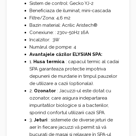
Sistem de control: Gecko YJ-2
Beneficiaza de iluminat, mini-cascada
Filtre/Zona: 4,6 m2
Bazin material: Acrilic Aristech®
Conexiune: : 230v-50Hz 16A
Incalzitor: 3W
Numărul de pompe: 4
Avantajele căzilor ELYSIAN SPA:
1.
Husa termica
: capacul termic al cadai
SPA garanteaza protectie impotriva
depunerii de murdarie in timpul pauzelor
de utilizare a cazii (optionala).
2.
Ozonator
: Jacuzzi-ul este dotat cu
ozonator, care asigura indepartarea
impuritatilor biologice si a bacteriilor,
sporind confortul utilizarii cazii SPA.
3.
Jeturi
: sistemele de diverse jeturi de
aer în fiecare jacuzzi vă permit să vă
bucurați de masaj și relaxare în SPA-ul