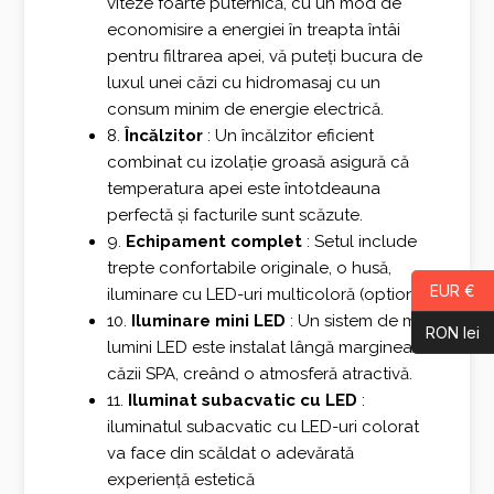
viteze foarte puternică, cu un mod de
economisire a energiei în treapta întâi
pentru filtrarea apei, vă puteți bucura de
luxul unei căzi cu hidromasaj cu un
consum minim de energie electrică.
8.
Încălzitor
: Un încălzitor eficient
combinat cu izolație groasă asigură că
temperatura apei este întotdeauna
perfectă și facturile sunt scăzute.
9.
Echipament complet
: Setul include
trepte confortabile originale, o husă,
EUR €
iluminare cu LED-uri multicoloră (optional)
10.
Iluminare mini LED
: Un sistem de mini
RON lei
lumini LED este instalat lângă marginea
căzii SPA, creând o atmosferă atractivă.
11.
Iluminat subacvatic cu LED
:
iluminatul subacvatic cu LED-uri colorat
va face din scăldat o adevărată
experiență estetică