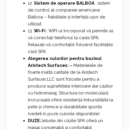
12.
Sistem de operare BALBOA
: sistem
de control al companiei americane
Balboa – fiabilitate și interfață ușor de
utilizat.
13.
Wi-Fi
: WIFI-ul încorporat vă permite să
vă conectați telefonul la cada SPA.
Relaxați-vă confortabil folosind facilitățile
căzii SPA.
Alegerea culorilor pentru bazinul
Aristech Surfaces: –
Materialele de
foarte înaltă calitate de la Aristech
Surfaces LLC sunt folosite pentru a
produce suprafețele interioare ale căzilor
cu hidromasaj. Structura lor moleculară
încrucișată oferă rezistență îmbunătățită la
pete și chimice și durabilitate sporită
(vedeti in poze culorile disponibile)
DUZE:
Jeturile din căzile SPA oferă un
masaj convenabil și confortabil.