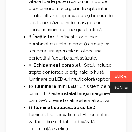
viteze foarte puternică, cu un mod de
economisire a energiei în treapta întâi
pentru filtrarea apei, vă puteți bucura de
luxul unei căzi cu hidromasaj cu un
consum minim de energie electrică.
8.
Încălzitor
: Un încălzitor eficient
combinat cu izolație groasă asigură că
temperatura apei este întotdeauna
perfectă și facturile sunt scăzute.
9.
Echipament complet
: Setul include
trepte confortabile originale, o husă,
EUR €
iluminare cu LED-uri multicoloră (optional)
10.
Iluminare mini LED
: Un sistem de mini
RON lei
lumini LED este instalat lângă marginea
căzii SPA, creând o atmosferă atractivă.
11.
Iluminat subacvatic cu LED
:
iluminatul subacvatic cu LED-uri colorat
va face din scăldat o adevărată
experiență estetică