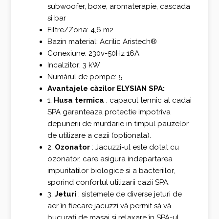
subwoofer, boxe, aromaterapie, cascada
si bar
Filtre/Zona: 4,6 m2
Bazin material: Acrilic Aristech®
Conexiune: 230v-50Hz 16A
Incalzitor: 3 kW
Numărul de pompe: 5
Avantajele căzilor ELYSIAN SPA:
1.
Husa termica
: capacul termic al cadai
SPA garanteaza protectie impotriva
depunerii de murdarie in timpul pauzelor
de utilizare a cazii (optionala).
2.
Ozonator
: Jacuzzi-ul este dotat cu
ozonator, care asigura indepartarea
impuritatilor biologice si a bacteriilor,
sporind confortul utilizarii cazii SPA.
3.
Jeturi
: sistemele de diverse jeturi de
aer în fiecare jacuzzi vă permit să vă
bucurați de masaj și relaxare în SPA-ul