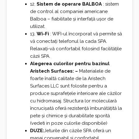
12.
Sistem de operare BALBOA
: sistem
de control al companiei americane
Balboa – fiabilitate și interfață ușor de
utilizat.
13.
Wi-Fi
: WIFI-ul încorporat vă permite să
vă conectați telefonul la cada SPA.
Relaxați-vă confortabil folosind facilitățile
căzii SPA.
Alegerea culorilor pentru bazinul
Aristech Surfaces: –
Materialele de
foarte înaltă calitate de la Aristech
Surfaces LLC sunt folosite pentru a
produce suprafețele interioare ale căzilor
cu hidromasaj. Structura lor moleculară
încrucișată oferă rezistență îmbunătățită la
pete și chimice și durabilitate sporită
(vedeti in poze culorile disponibile)
DUZE:
Jeturile din căzile SPA oferă un
masaj convenabil și confortabil.