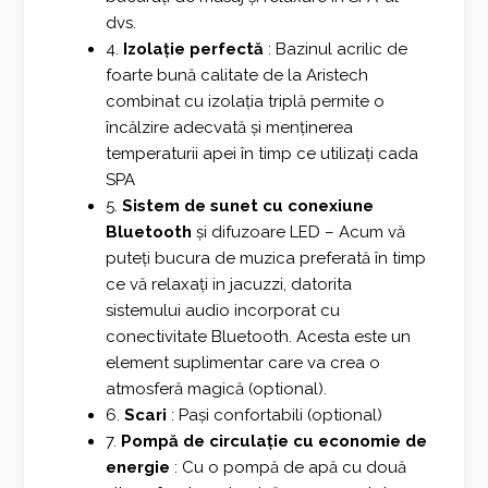
dvs.
4.
Izolație perfectă
: Bazinul acrilic de
foarte bună calitate de la Aristech
combinat cu izolația triplă permite o
încălzire adecvată și menținerea
temperaturii apei în timp ce utilizați cada
SPA
5.
Sistem de sunet cu conexiune
Bluetooth
și difuzoare LED – Acum vă
puteți bucura de muzica preferată în timp
ce vă relaxați in jacuzzi, datorita
sistemului audio incorporat cu
conectivitate Bluetooth. Acesta este un
element suplimentar care va crea o
atmosferă magică (optional).
6.
Scari
: Pași confortabili (optional)
7.
Pompă de circulație cu economie de
energie
: Cu o pompă de apă cu două