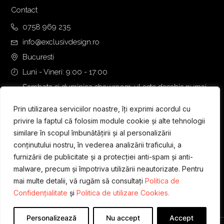
Contact
0758 969 235
info@exclusivdesign.ro
Bucuresti
Luni - Vineri: 9:00 - 17:00
Sambata si duminica showroom-ul este deschis numai
daca intalnirea se programeaza telefonic cu o zi inainte.
Prin utilizarea serviciilor noastre, îți exprimi acordul cu
privire la faptul că folosim module cookie și alte tehnologii
similare în scopul îmbunătățirii și al personalizării
conținutului nostru, în vederea analizării traficului, a
furnizării de publicitate și a protecției anti-spam și anti-
malware, precum și împotriva utilizării neautorizate. Pentru
mai multe detalii, vă rugăm să consultați
Politica de
Confidențialitate
și
Politica de utilizare Cookies.
Personalizează
Nu accept
Accept