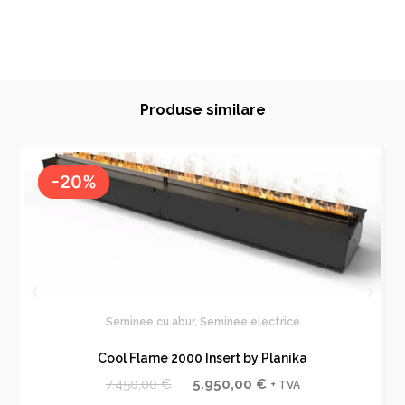
Produse similare
-20%
-20%
Seminee cu abur
,
Seminee electrice
Cool Flame 2000 Insert by Planika
P
P
7.450,00
€
5.950,00
€
+ TVA