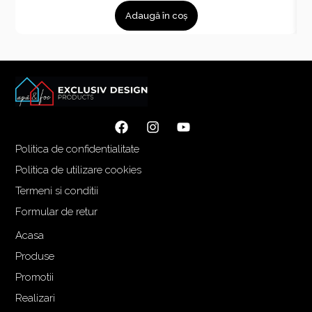
r
r
Adaugă în coș
e
e
ț
ț
u
u
l
l
i
c
n
u
i
r
ț
e
Politica de confidentialitate
i
n
a
t
Politica de utilizare cookies
l
e
Termeni si conditii
a
s
Formular de retur
f
t
o
e
Acasa
s
:
Produse
t
5
Promotii
:
.
Realizari
7
9