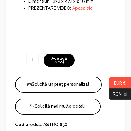
Dimensiuni: 838 x 477 x 249 mm
PREZENTARE VIDEO:
Apasa aici!
Cantitate
Adaugă
ASTRO
în coș
850
EUR €
Solicită un preț personalizat
RON lei
Solicită mai multe detalii
Cod produs: ASTRO 850