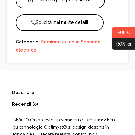
Solicită mai multe detalii
EUR €
Categorie:
Seminee cu abur
,
Seminee
RON lei
electrice
Descriere
Recenzii (0)
INVAPO C1200 este un șemineu cu abur modern,
cu tehnologie Optimyst® și design deschis în
formă de C. Flacără realistă, control prin