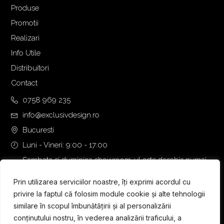
s
:
Produse
t
2
Promotii
:
.
Realizari
3
9
.
4
Info Utile
3
0
Distribuitori
4
,
Contact
0
0
,
0
0758 969 235
0
info@exclusivdesign.ro
0
€
Bucuresti
.
Luni - Vineri: 9:00 - 17:00
€
.
Sambata si duminica showroom-ul este deschis numai
daca intalnirea se programeaza telefonic cu o zi inainte.
Prin utilizarea serviciilor noastre, îți exprimi acordul cu
privire la faptul că folosim module cookie și alte tehnologii
similare în scopul îmbunătățirii și al personalizării
conținutului nostru, în vederea analizării traficului, a