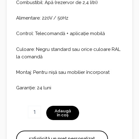
Combustibil: Apă (rezervor de 2,4 litri)
Alimentare: 220V / 50Hz
Control: Telecomandă + aplicație mobilă
Culoare: Negru standard sau orice culoare RAL
la comandă
Montaj: Pentru nișă sau mobilier încorporat
Garanție: 24 luni
Cantitate
Adaugă
Invapo
în coș
Inside
C1200
Solicită un preț personalizat