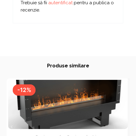
Trebuie să fii
autentificat
pentru a publica o
recenzie.
Produse similare
-12%
-12%