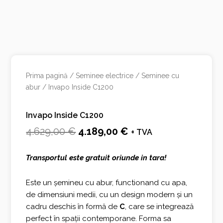
Prima pagină
/
Seminee electrice
/
Seminee cu
abur
/ Invapo Inside C1200
Invapo Inside C1200
Prețul
Prețul
4.629,00
€
4.189,00
€
+ TVA
inițial
curent
Transportul este gratuit oriunde in tara!
a
este:
fost:
4.189,00 €.
Este un șemineu cu abur, functionand cu apa,
de dimensiuni medii, cu un design modern și un
4.629,00 €.
cadru deschis în formă de
C
, care se integrează
perfect în spații contemporane. Forma sa