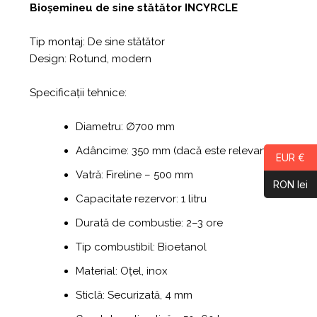
Bioșemineu de sine stătător INCYRCLE
Tip montaj: De sine stătător
Design: Rotund, modern
Specificații tehnice:
Diametru: ∅700 mm
Adâncime: 350 mm (dacă este relevant)
EUR €
Vatră: Fireline – 500 mm
RON lei
Capacitate rezervor: 1 litru
Durată de combustie: 2–3 ore
Tip combustibil: Bioetanol
Material: Oțel, inox
Sticlă: Securizată, 4 mm