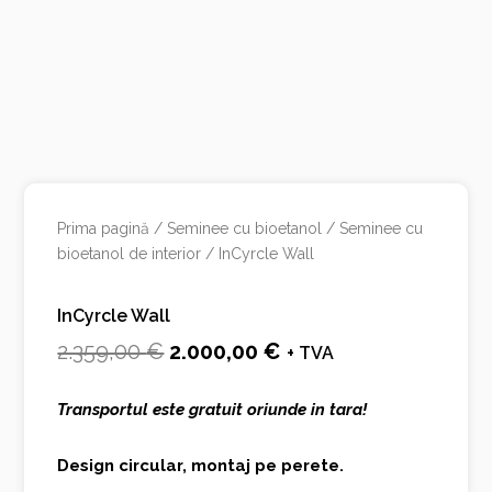
Prima pagină
/
Seminee cu bioetanol
/
Seminee cu
bioetanol de interior
/ InCyrcle Wall
InCyrcle Wall
Prețul
Prețul
2.359,00
€
2.000,00
€
+ TVA
inițial
curent
Transportul este gratuit oriunde in tara!
a
este:
fost:
2.000,00 €.
Design circular, montaj pe perete.