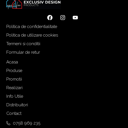
n
u
i
r
ț
e
Politica de confidentialitate
i
n
a
t
Politica de utilizare cookies
l
e
Termeni si conditii
a
s
Formular de retur
f
t
o
e
Acasa
s
:
Produse
t
1
Promotii
:
.
Realizari
2
9
.
0
Info Utile
1
0
Distribuitori
1
,
Contact
1
0
,
0
0758 969 235