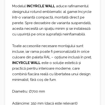
2.359,00 €.
Modelul
INCYRCLE WALL
aduce rafinamentul
designului rotund emblematic al gamei Incyrcle
într-o variantă compactă, montată direct pe
perete. Spre deosebire de varianta suspendată,
acesta necesită un spațiu minim și se instalează
cu ușurință pe orice suprafață neinflamabilă.
Toate accesoriile necesare montajului sunt
incluse, iar rama poate fi personalizată în orice
culoare din paleta RAL – opțiune inclusă în preț.
INCYRCLE WALL
este o soluție estetică și
practică pentru interioare moderne, care
combină flacăra reală cu libertatea unui design
minimalist, fără coș de fum.
Diametru: ∅700 mm
Adâncime: 350 mm (dacă este relevant)