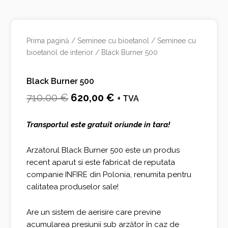
Prima pagină
/
Seminee cu bioetanol
/
Seminee cu
bioetanol de interior
/ Black Burner 500
Black Burner 500
Prețul
Prețul
710,00
€
620,00
€
+ TVA
inițial
curent
Transportul este gratuit oriunde in tara!
a
este:
fost:
620,00 €.
Arzatorul Black Burner 500 este un produs
recent aparut si este fabricat de reputata
710,00 €.
companie INFIRE din Polonia, renumita pentru
calitatea produselor sale!
Are un sistem de aerisire care previne
acumularea presiunii sub arzător în caz de