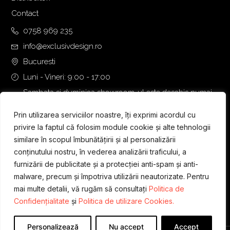
5
0
Contact
0
,
€
0758 969 235
0
.
info@exclusivdesign.ro
0
Bucuresti
Luni - Vineri: 9:00 - 17:00
€
.
Sambata si duminica showroom-ul este deschis numai
daca intalnirea se programeaza telefonic cu o zi inainte.
Prin utilizarea serviciilor noastre, îți exprimi acordul cu
privire la faptul că folosim module cookie și alte tehnologii
similare în scopul îmbunătățirii și al personalizării
conținutului nostru, în vederea analizării traficului, a
furnizării de publicitate și a protecției anti-spam și anti-
malware, precum și împotriva utilizării neautorizate. Pentru
mai multe detalii, vă rugăm să consultați
Politica de
Confidențialitate
și
Politica de utilizare Cookies.
Personalizează
Nu accept
Accept