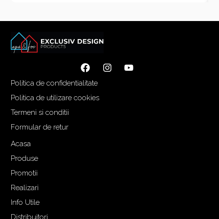
ț
ț
u
u
l
l
i
c
n
u
i
r
ț
e
Politica de confidentialitate
i
n
a
t
Politica de utilizare cookies
l
e
Termeni si conditii
a
s
Formular de retur
f
t
o
e
Acasa
s
:
Produse
t
9
Promotii
:
4
Realizari
1
9
.
,
Info Utile
0
0
Distribuitori