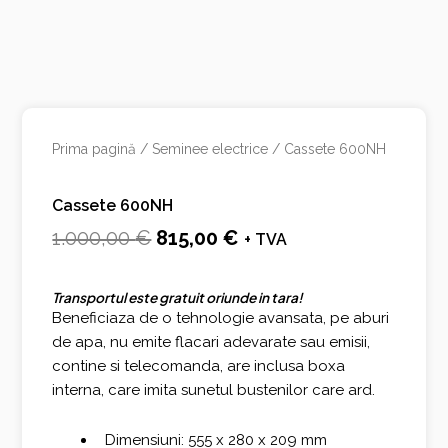
Prima pagină
/
Seminee electrice
/ Cassete 600NH
Cassete 600NH
Prețul
Prețul
1.000,00
€
815,00
€
+ TVA
inițial
curent
Transportul este gratuit oriunde in tara!
a
este:
Beneficiaza de o tehnologie avansata, pe aburi
fost:
815,00 €.
de apa, nu emite flacari adevarate sau emisii,
contine si telecomanda, are inclusa boxa
1.000,00 €.
interna, care imita sunetul bustenilor care ard.
Dimensiuni: 555 x 280 x 209 mm