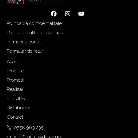
n
u
i
r
ț
e
Politica de confidentialitate
i
n
a
t
Politica de utilizare cookies
l
e
Termeni si conditii
a
s
Formular de retur
f
t
o
e
Acasa
s
:
Produse
t
2
Promotii
:
.
Realizari
3
6
.
4
Info Utile
4
0
Distribuitori
5
,
Contact
0
0
,
0
0758 969 235
0
info@exclusivdesign.ro