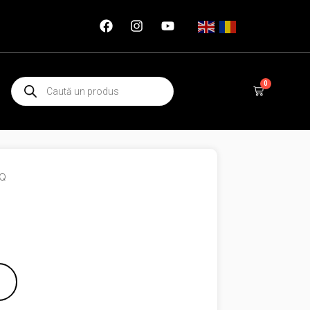
Products
0
Cart
search
BQ