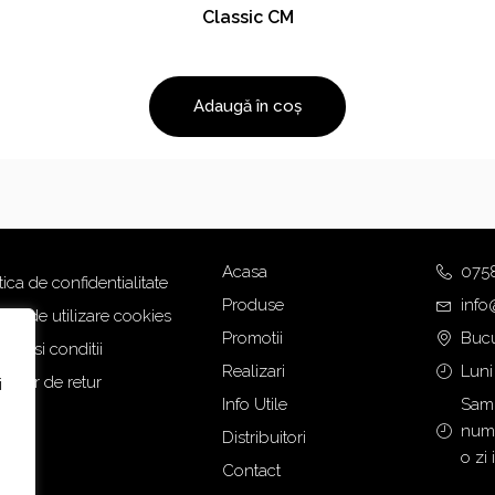
Classic CM
Adaugă în coș
Acasa
075
tica de confidentialitate
Produse
info
tica de utilizare cookies
Promotii
Bucu
eni si conditii
Realizari
Luni
mular de retur
i
Info Utile
Samb
numa
Distribuitori
o zi 
Contact