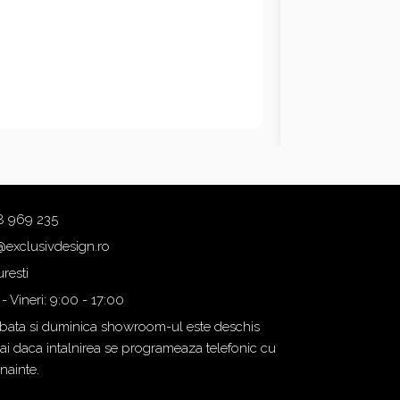
8 969 235
@exclusivdesign.ro
resti
 - Vineri: 9:00 - 17:00
ata si duminica showroom-ul este deschis
i daca intalnirea se programeaza telefonic cu
inainte.