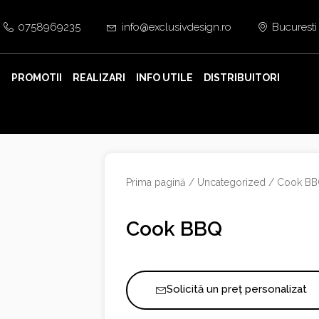
0758969235
info@exclusivdesign.ro
Bucuresti
E
PROMOTII
REALIZARI
INFO UTILE
DISTRIBUITORI
Prima pagină
/
Uncategorized
/ Cook B
Cook BBQ
Solicită un preț personalizat