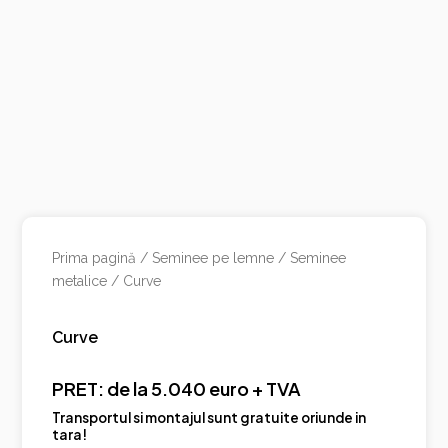
Prima pagină
/
Seminee pe lemne
/
Seminee
metalice
/ Curve
Curve
PRET: de la 5.040 euro + TVA
Transportul si montajul sunt gratuite oriunde in
tara!