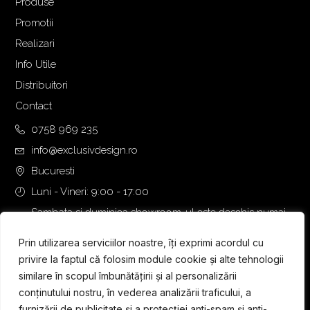
Produse
Promotii
Realizari
Info Utile
Distribuitori
Contact
0758 969 235
info@exclusivdesign.ro
Bucuresti
Luni - Vineri: 9:00 - 17:00
Sambata si duminica showroom-ul este deschis numai
daca intalnirea se programeaza telefonic cu o zi inainte.
Prin utilizarea serviciilor noastre, îți exprimi acordul cu
privire la faptul că folosim module cookie și alte tehnologii
similare în scopul îmbunătățirii și al personalizării
conținutului nostru, în vederea analizării traficului, a
furnizării de publicitate și a protecției anti-spam și anti-