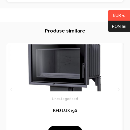
EUR €
RON lei
Produse similare
Uncategorized
KFD LUX i90