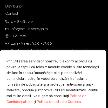
Distribuitori
Contact
0758 969 235
info@exclusivdesign.ro
Bucuresti
Luni - Vineri: 9:00 - 17:00
Sambata si duminica showroom-ul este deschis numai
daca intalnirea se programeaza telefonic cu o zi inainte.
Prin utilizarea serviciilor noastre, îți exprimi acordul cu
privire la faptul că folosim module cookie și alte tehnologii
similare în scopul îmbunătățirii și al personalizării
conținutului nostru, în vederea analizării traficului, a
furnizării de publicitate și a protecției anti-spam și anti-
malware, precum și împotriva utilizării neautorizate. Pentru
mai multe detalii, vă rugăm să consultați
Politica de
Confidențialitate
și
Politica de utilizare Cookies.