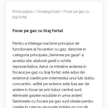
Prima pagină
/
Uncategorized
/ Focar pe gaz cu
tiraj fortat
Focar pe gaz cu tiraj fortat
Pentru a intelege mai bine principiul de
functionare al focarelor cu gaz, descrise in
categoria principala „Seminee pe gaze” a
acestui site, alaturat gasiti o schita
reprezentativa. Aerul ce intretine arderea in
focarul pe gaz cu tiraj fortat, este adus din
exteriorul cladirii prin intermediul unui tub dublu
concentric, astfel pe exterior este tras aer de
ardere in focar iar prin tubul central sunt
eliminate gazele rezultate in urma arderii.
Semineele cu focare pe gaz sunt ideale pentru
casele in care nu se poate instala un cos de