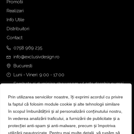
Promotii
Realizari
Info Utile
Distribuitori
Contact
0758 969 235
info@exclusivdesign.ro
Bucuresti
Luni - Vineri: 9:00 - 17:00
Sambata si duminica showroom-ul este deschis numai
daca intalnirea se programeaza telefonic cu o zi inainte.
Prin utilizarea serviciilor noastre, îți exprimi acordul cu privire
la faptul că folosim module cookie și alte tehnologii similare
în scopul îmbunătățirii și al personalizării conținutului nostru,
în vederea analizării traficului, a furnizării de publicitate și a
protecției anti-spam și anti-malware, precum și împotriva
utilizării neautorizate. Pentru mai multe detalii, vă rugăm să