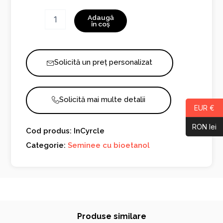
Cantitate
Adaugă
InCyrcle
în coș
Solicită un preț personalizat
Solicită mai multe detalii
EUR €
RON lei
Cod produs: InCyrcle
Categorie:
Seminee cu bioetanol
Produse similare