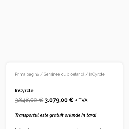
Prima pagină
/
Seminee cu bioetanol
/ InCyrcle
InCyrcle
Prețul
Prețul
3.848,00
€
3.079,00
€
+ TVA
inițial
curent
Transportul este gratuit oriunde in tara!
a
este:
fost:
3.079,00 €.