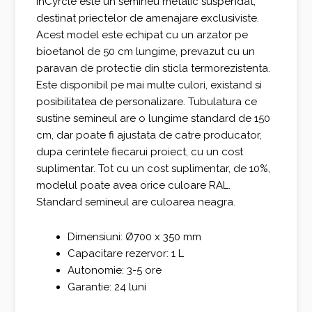
InCyrcle este un semineu metalic suspendat,
destinat priectelor de amenajare exclusiviste.
3.848,00 €.
Acest model este echipat cu un arzator pe
bioetanol de 50 cm lungime, prevazut cu un
paravan de protectie din sticla termorezistenta.
Este disponibil pe mai multe culori, existand si
posibilitatea de personalizare. Tubulatura ce
sustine semineul are o lungime standard de 150
cm, dar poate fi ajustata de catre producator,
dupa cerintele fiecarui proiect, cu un cost
suplimentar. Tot cu un cost suplimentar, de 10%,
modelul poate avea orice culoare RAL.
Standard semineul are culoarea neagra.
Dimensiuni: Ø700 x 350 mm
Capacitare rezervor: 1 L
Autonomie: 3-5 ore
Garantie: 24 luni