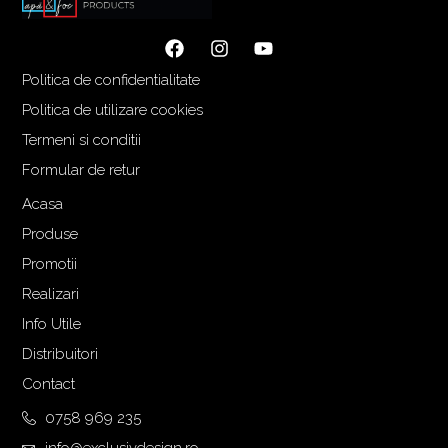
n
u
i
r
ț
e
Politica de confidentialitate
i
n
a
t
Politica de utilizare cookies
l
e
Termeni si conditii
a
s
Formular de retur
f
t
o
e
Acasa
s
:
Produse
t
1
Promotii
:
.
Realizari
2
9
.
8
Info Utile
2
3
Distribuitori
0
,
Contact
5
0
,
0
0758 969 235
0