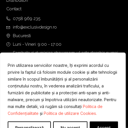
Distribuitori
Contact
0758 969 235
info@exclusivdesign.ro
Bucuresti
Luni - Vineri: 9:00 - 17:00
Sambata si duminica showroom-ul este deschis numai
daca intalnirea se programeaza telefonic cu o zi inainte.
Prin utilizarea serviciilor noastre, îți exprimi acordul cu
privire la faptul că folosim module cookie și alte tehnologii
similare în scopul îmbunătățirii și al personalizării
conținutului nostru, în vederea analizării traficului, a
furnizării de publicitate și a protecției anti-spam și anti-
malware, precum și împotriva utilizării neautorizate. Pentru
mai multe detalii, vă rugăm să consultați
Politica de
Confidențialitate
și
Politica de utilizare Cookies.
Personalizează
Nu accept
Accept