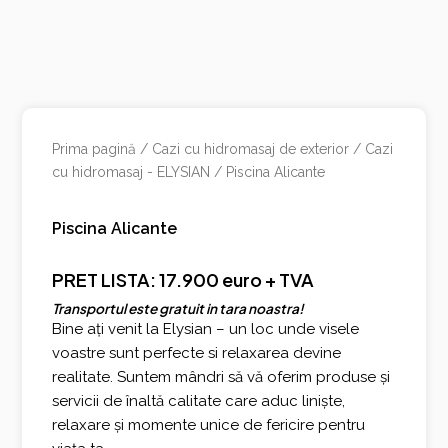
Prima pagină
/
Cazi cu hidromasaj de exterior
/
Cazi
cu hidromasaj - ELYSIAN
/ Piscina Alicante
Piscina Alicante
PRET LISTA: 17.900 euro + TVA
Transportul este gratuit in tara noastra!
Bine ați venit la Elysian – un loc unde visele
voastre sunt perfecte si relaxarea devine
realitate. Suntem mândri să vă oferim produse și
servicii de înaltă calitate care aduc liniște,
relaxare și momente unice de fericire pentru