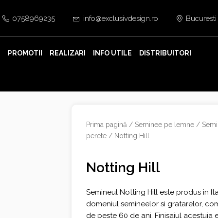
0758969235
info@exclusivdesign.ro
Bucuresti
E
PROMOTII
REALIZARI
INFO UTILE
DISTRIBUITORI
Prima pagină
/
Seminee pe lemne
/
Semi
perete
/ Notting Hill
Notting Hill
Semineul Notting Hill este produs in Ita
domeniul semineelor si gratarelor, c
de peste 60 de ani. Finisajul acestuia