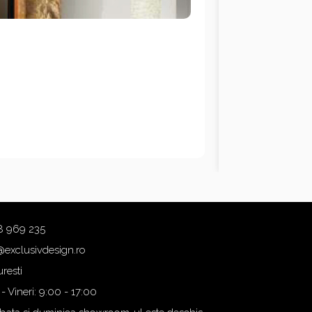
8 969 235
@exclusivdesign.ro
resti
 - Vineri: 9:00 - 17:00