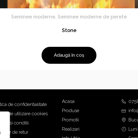
Seminee moderne
,
Seminee moderne de perete
Stone
Adaugă în coș
Acasa
075
tica de confidentialitate
Produse
info
tica de utilizare cookies
Promotii
Bucu
eni si conditii
Realizari
Luni
mular de retur
i