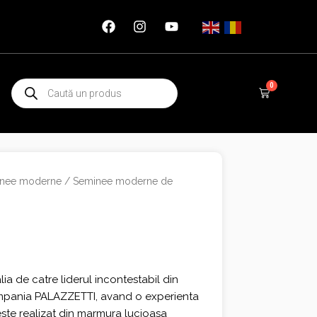
Products
0
Cart
search
nee moderne
/
Seminee moderne de
lia de catre liderul incontestabil din
ompania PALAZZETTI, avand o experienta
 este realizat din marmura lucioasa