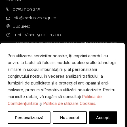
,
0
0758 969 235
0
info@exclusivdesign.ro
0
€
.
Bucuresti
€
Luni - Vineri: 9:00 - 17:00
.
Sambata si duminica showroom-ul este deschis numai
daca intalnirea se programeaza telefonic cu o zi inainte.
Prin utilizarea serviciilor noastre, îți exprimi acordul cu
privire la faptul că folosim module cookie și alte tehnologii
similare în scopul îmbunătățirii și al personalizării
conținutului nostru, în vederea analizării traficului, a
furnizării de publicitate și a protecției anti-spam și anti-
malware, precum și împotriva utilizării neautorizate. Pentru
mai multe detalii, vă rugăm să consultați
Politica de
Confidențialitate
și
Politica de utilizare Cookies.
Personalizează
Nu accept
Accept
Designed & Developed by
WEDEV IT