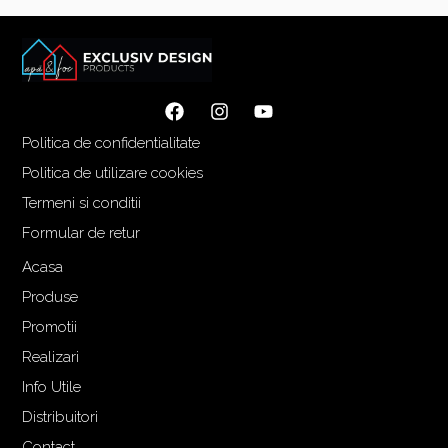
l
l
i
c
n
u
i
r
ț
e
i
n
Politica de confidentialitate
a
t
Politica de utilizare cookies
l
e
Termeni si conditii
a
s
f
t
Formular de retur
o
e
Acasa
s
:
Produse
t
3
:
.
Promotii
3
2
Realizari
.
9
Info Utile
6
0
Distribuitori
5
,
5
0
Contact