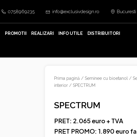
0758969235
info@exclusivdesign.ro
Bucuresti
E
PROMOTII
REALIZARI
INFO UTILE
DISTRIBUITORI
Prima pagină
/
Seminee cu bioetanol
/
S
interior
/ SPECTRUM
SPECTRUM
PRET: 2.065 euro + TVA
PRET PROMO: 1.890 euro fa