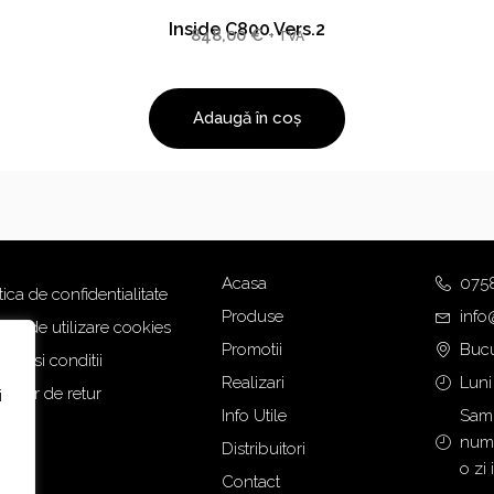
Inside C800 Vers.2
848,00
€
+ TVA
Adaugă în coș
Acasa
075
tica de confidentialitate
Produse
info
tica de utilizare cookies
Promotii
Bucu
eni si conditii
Realizari
Luni
mular de retur
i
Info Utile
Samb
numa
Distribuitori
o zi 
Contact