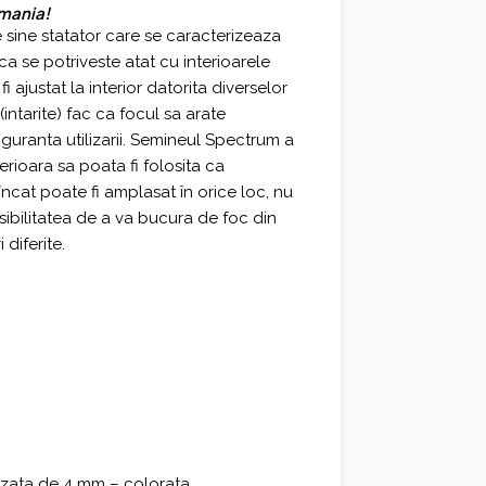
omania!
sine statator care se caracterizeaza
a se potriveste atat cu interioarele
i ajustat la interior datorita diverselor
ntarite) fac ca focul sa arate
iguranta utilizarii. Semineul Spectrum a
ferioara sa poata fi folosita ca
încat poate fi amplasat în orice loc, nu
ibilitatea de a va bucura de foc din
 diferite.
urizata de 4 mm – colorata