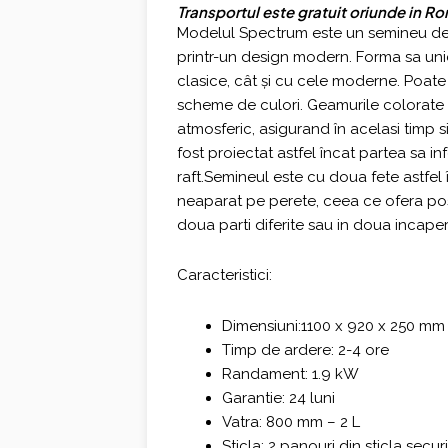
Transportul este gratuit oriunde in R
Modelul Spectrum este un semineu de 
printr-un design modern. Forma sa unic
clasice, cât și cu cele moderne. Poate f
scheme de culori. Geamurile colorate (i
atmosferic, asigurand în acelasi timp s
fost proiectat astfel încat partea sa in
raft.Semineul este cu doua fete astfel 
neaparat pe perete, ceea ce ofera pos
doua parti diferite sau in doua incaperi
Caracteristici:
Dimensiuni:1100 x 920 x 250 mm
Timp de ardere: 2-4 ore
Randament: 1.9 kW
Garantie: 24 luni
Vatra: 800 mm – 2 L
Sticla: 2 panouri din sticla sec