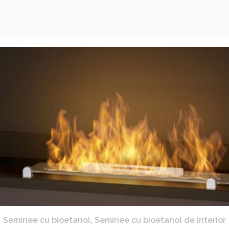
Seminee cu bioetanol
,
Seminee cu bioetanol de interior