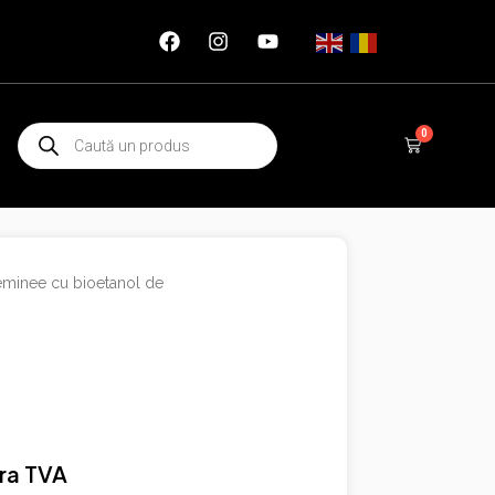
Products
0
Cart
search
eminee cu bioetanol de
ra TVA