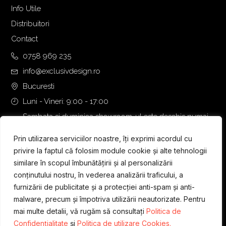
Info Utile
Distribuitori
Contact
0758 969 235
info@exclusivdesign.ro
Bucuresti
Luni - Vineri: 9:00 - 17:00
Sambata si duminica showroom-ul este deschis numai
daca intalnirea se programeaza telefonic cu o zi inainte.
Prin utilizarea serviciilor noastre, îți exprimi acordul cu
privire la faptul că folosim module cookie și alte tehnologii
similare în scopul îmbunătățirii și al personalizării
conținutului nostru, în vederea analizării traficului, a
furnizării de publicitate și a protecției anti-spam și anti-
malware, precum și împotriva utilizării neautorizate. Pentru
mai multe detalii, vă rugăm să consultați
Politica de
Confidențialitate
și
Politica de utilizare Cookies.