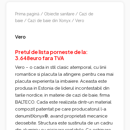
Prima pagină
/
Obiecte sanitare
/
Cazi de
baie
/
Cazi de baie din Xonyx
/ Vero
Vero
Pretul de lista porneste de la:
3.648euro fara TVA
Vero – o cada in stil clasic atemporal, cu linii
romantice si placuta la atingere, pentru cea mai
placuta experienta la imbaiere. Aceasta este
produsa in Estonia de liderul incontestabil din
tarile nordice, in materie de cazi de baie, firma
BALTECO. Cada este realizata dintr-un material
compozit patentat pe care producatorul l-a
denumitXonyx®, avand proprietati mecanice
deosebite. Structura este sustinuta de un cadru