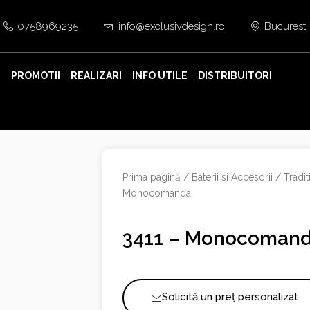
0758969235
info@exclusivdesign.ro
Bucuresti
E
PROMOTII
REALIZARI
INFO UTILE
DISTRIBUITORI
Prima pagină
/
Baterii si Accesorii
/
Tradi
Monocomanda
3411 – Monocoman
Solicită un preț personalizat