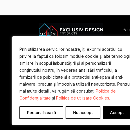
Poli
Poli
Term
Prin utilizarea serviciilor noastre, îți exprimi acordul cu
For
privire la faptul că folosim module cookie și alte tehnologi
similare în scopul îmbunătățirii și al personalizării
conținutului nostru, în vederea analizării traficului, a
furnizării de publicitate și a protecției anti-spam și anti-
malware, precum și împotriva utilizării neautorizate. Pentru
mai multe detalii, vă rugăm să consultați
Politica de
Confidențialitate
și
Politica de utilizare Cookies.
Personalizează
Nu accept
Accept