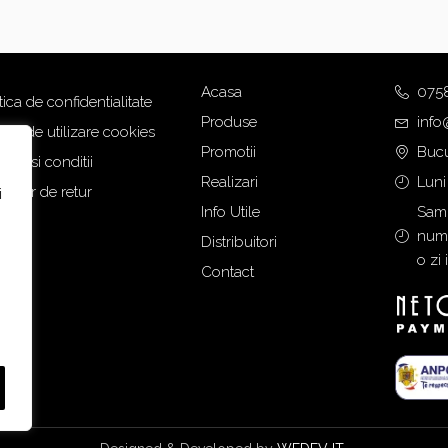
Acasa
075
tica de confidentialitate
Produse
info
tica de utilizare cookies
Promotii
Bucu
eni si conditii
Realizari
Luni
mular de retur
i
Info Utile
Samb
numa
Distribuitori
o zi 
Contact