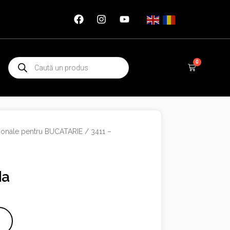
Products
0
Cart
search
tionale pentru BUCATARIE
/ 3411 –
da