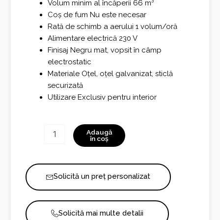
Volum minim al încăperii 66 m³
Coș de fum Nu este necesar
Rată de schimb a aerului 1 volum/oră
Alimentare electrică 230 V
Finisaj Negru mat, vopsit în câmp
electrostatic
Materiale Oțel, oțel galvanizat, sticlă
securizată
Utilizare Exclusiv pentru interior
Cantitate
Adaugă
Comet
în coș
Burner
Solicită un preț personalizat
Solicită mai multe detalii