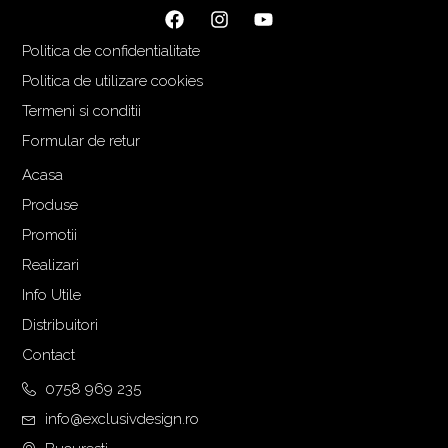
i
r
ț
e
Politica de confidentialitate
i
n
a
t
Politica de utilizare cookies
l
e
Termeni si conditii
a
s
Formular de retur
f
t
o
e
Acasa
s
:
Produse
t
1
Promotii
:
.
Realizari
2
9
.
0
Info Utile
1
0
Distribuitori
1
,
Contact
1
0
,
0
0758 969 235
0
info@exclusivdesign.ro
0
€