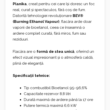
Planika
, creat pentru cei care își doresc un foc
real, curat și spectaculos, fără coș de fum.
Datorită tehnologiei revoluționare
BEV®
(Burning Ethanol Vapour)
, flacăra arde doar
vaporii de bioetanol, ceea ce înseamnă o
ardere complet curată, fără miros, fum sau
reziduuri.
Flacăra are o
formă de stea unică
, oferind un
efect vizual impresionant și o atmosferă caldă,
plină de eleganță.
Specificații tehnice:
Tip combustibil Bioetanol 95–96,6%
Capacitate rezervor 8,8 litri
Durată maximă de ardere până la 17 ore
Putere termică maximă 6,6 kW