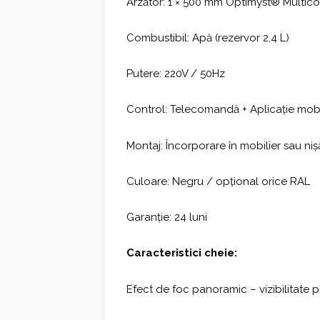
Arzător: 1 × 500 mm Optimyst® Multico
Combustibil: Apă (rezervor 2,4 L)
Putere: 220V / 50Hz
Control: Telecomandă + Aplicație mob
Montaj: Încorporare în mobilier sau ni
Culoare: Negru / opțional orice RAL
Garanție: 24 luni
Caracteristici cheie:
Efect de foc panoramic – vizibilitate pe