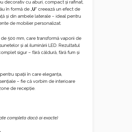
0 €.
 decorativ cu aburi, compact și rafinat,
său în formă de „
U
” creează un efect de
față și din ambele laterale – ideal pentru
mente de mobilier personalizat.
de 500 mm, care transformă vaporii de
asunetelor și al iluminării LED. Rezultatul
omplet sigur – fără căldură, fără fum și
entru spații în care eleganța,
sențiale – fie că vorbim de interioare
zone de recepție.
ate completa dacă ai exacte)