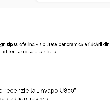
sign
tip U
, oferind vizibilitate panoramică a flăcării din
ărțitori sau insule centrale.
 o recenzie la „Invapo U800”
u a publica o recenzie.