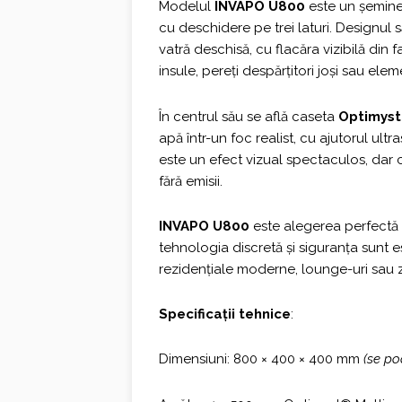
fost:
2.786,0
Modelul
INVAPO U800
este un șemineu
cu deschidere pe trei laturi. Designul 
3.079,00 €.
vatră deschisă, cu flacăra vizibilă din 
insule, pereți despărțitori joși sau ele
În centrul său se află caseta
Optimyst
apă într-un foc realist, cu ajutorul ultr
este un efect vizual spectaculos, dar c
fără emisii.
INVAPO U800
este alegerea perfectă p
tehnologia discretă și siguranța sunt e
rezidențiale moderne, lounge-uri sau 
Specificații tehnice
:
Dimensiuni: 800 × 400 × 400 mm
(se po