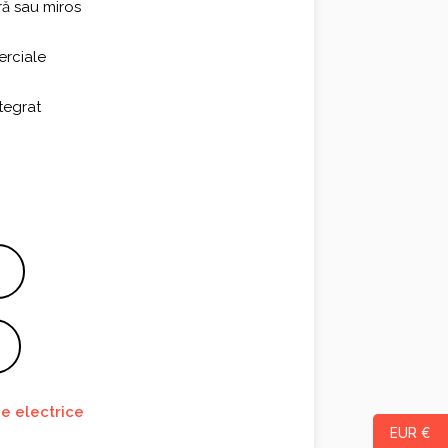
ră sau miros
erciale
tegrat
e electrice
EUR €