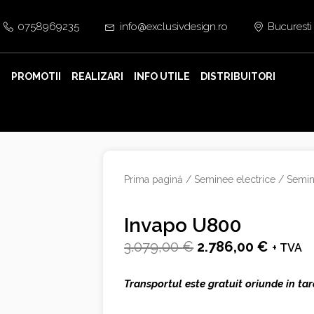
0758969235
info@exclusivdesign.ro
Bucuresti
E
PROMOTII
REALIZARI
INFO UTILE
DISTRIBUITORI
Prima pagină
/
Seminee electrice
/
Semin
Invapo U800
Prețul
Prețul
3.079,00
€
2.786,00
€
+ TVA
inițial
curent
Transportul este gratuit oriunde in tar
a
este: