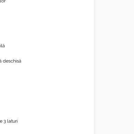
lor
ilă
șă deschisă
 3 laturi