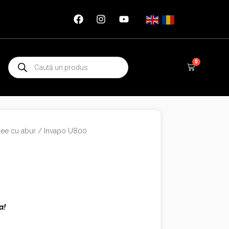
Products
0
Cart
search
ee cu abur
/ Invapo U800
a!