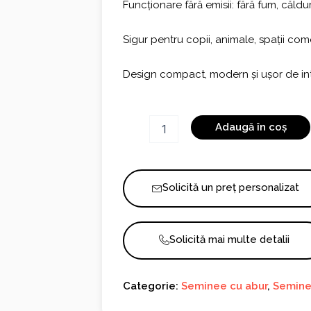
Funcționare fără emisii: fără fum, căldu
Sigur pentru copii, animale, spații com
Design compact, modern și ușor de in
Cantitate
Adaugă în coș
Invapo
U800
Solicită un preț personalizat
Solicită mai multe detalii
Categorie:
Seminee cu abur
,
Semine