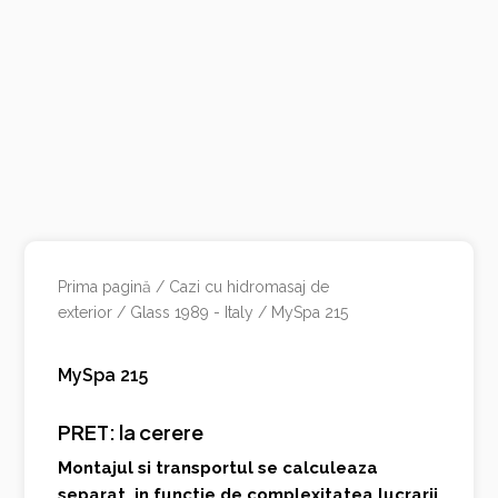
Prima pagină
/
Cazi cu hidromasaj de
exterior
/
Glass 1989 - Italy
/ MySpa 215
MySpa 215
PRET: la cerere
Montajul si transportul se calculeaza
separat, in functie de complexitatea lucrarii